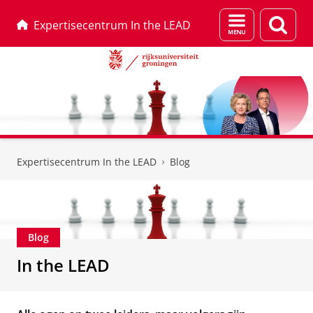
Menu
Zoek
Expertisecentrum In the LEAD
en
zoeken
Skip
Skip
to
to
Expertisecentrum In the LEAD
Blog
Content
Navigation
Blog
In the LEAD