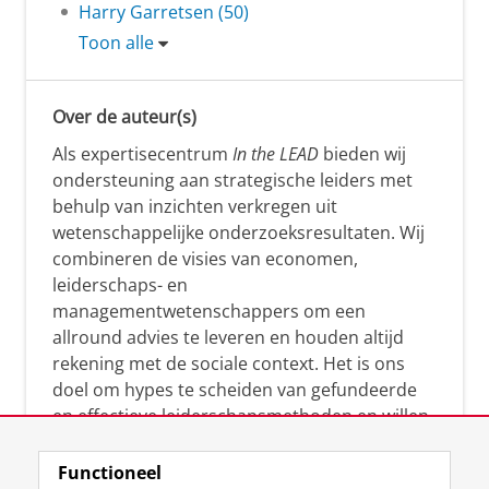
Harry Garretsen (50)
Toon alle
Over de auteur(s)
Als expertisecentrum
In the LEAD
bieden wij
ondersteuning aan strategische leiders met
behulp van inzichten verkregen uit
wetenschappelijke onderzoeksresultaten. Wij
combineren de visies van economen,
leiderschaps- en
managementwetenschappers om een
allround advies te leveren en houden altijd
rekening met de sociale context. Het is ons
doel om hypes te scheiden van gefundeerde
en effectieve leiderschapsmethoden en willen
leiders helpen om op een doeltreffende
manier te reageren op economische en
Functioneel