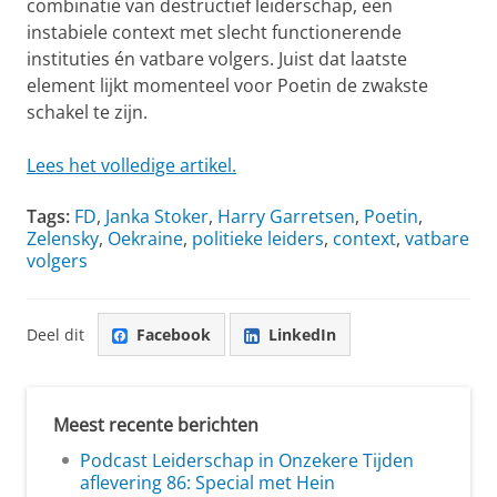
combinatie van destructief leiderschap, een
instabiele context met slecht functionerende
instituties én vatbare volgers. Juist dat laatste
element lijkt momenteel voor Poetin de zwakste
schakel te zijn.
Lees het volledige artikel.
Tags:
FD
,
Janka Stoker
,
Harry Garretsen
,
Poetin
,
Zelensky
,
Oekraine
,
politieke leiders
,
context
,
vatbare
volgers
Deel dit
Facebook
LinkedIn
Meest recente berichten
Podcast Leiderschap in Onzekere Tijden
aflevering 86: Special met Hein