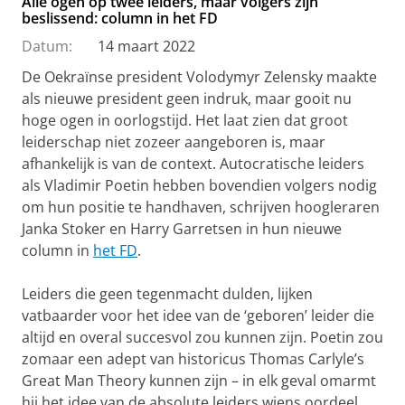
Alle ogen op twee leiders, maar volgers zijn
beslissend: column in het FD
Datum:
14 maart 2022
De Oekraïnse president Volodymyr Zelensky maakte
als nieuwe president geen indruk, maar gooit nu
hoge ogen in oorlogstijd. Het laat zien dat groot
leiderschap niet zozeer aangeboren is, maar
afhankelijk is van de context. Autocratische leiders
als Vladimir Poetin hebben bovendien volgers nodig
om hun positie te handhaven, schrijven hoogleraren
Janka Stoker en Harry Garretsen in hun nieuwe
column in
het FD
.
Leiders die geen tegenmacht dulden, lijken
vatbaarder voor het idee van de ‘geboren’ leider die
altijd en overal succesvol zou kunnen zijn. Poetin zou
zomaar een adept van historicus Thomas Carlyle’s
Great Man Theory kunnen zijn – in elk geval omarmt
hij het idee van de absolute leiders wiens oordeel