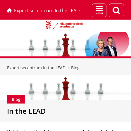
Menu
Zoek
Expertisecentrum In the LEAD
en
zoeken
Skip
Skip
to
to
Expertisecentrum In the LEAD
Blog
Content
Navigation
Blog
In the LEAD