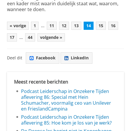
een kader mist waarin duidelijk staat wat, waarom,
wanneer te doen.
...
« vorige
1
11
12
13
14
15
16
...
17
44
volgende »
Deel dit
Facebook
LinkedIn
Meest recente berichten
Podcast Leiderschap in Onzekere Tijden
aflevering 86: Special met Hein
Schumacher, voormalig ceo van Unilever
en FrieslandCampina
Podcast Leiderschap in Onzekere Tijden
aflevering 85: Hoe kom je los van je werk?
De Deense les begint niet in Kopenhagen,