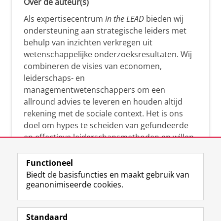
Over de auteur(s)
Als expertisecentrum
In the LEAD
bieden wij
ondersteuning aan strategische leiders met
behulp van inzichten verkregen uit
wetenschappelijke onderzoeksresultaten. Wij
combineren de visies van economen,
leiderschaps- en
managementwetenschappers om een
allround advies te leveren en houden altijd
rekening met de sociale context. Het is ons
doel om hypes te scheiden van gefundeerde
en effectieve leiderschapsmethoden en willen
leiders helpen om op een doeltreffende
manier te reageren op economische en
Functioneel
maatschappelijke kwesties. Samen tillen wij
Biedt de basisfuncties en maakt gebruik van
het leiderschap in uw organisatie naar een
geanonimiseerde cookies.
hoger niveau.
Standaard