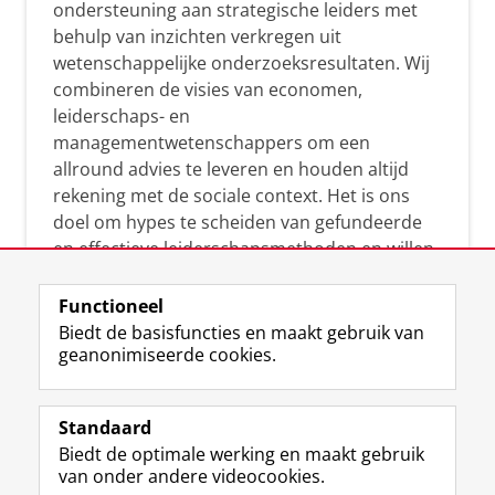
ondersteuning aan strategische leiders met
behulp van inzichten verkregen uit
wetenschappelijke onderzoeksresultaten. Wij
combineren de visies van economen,
leiderschaps- en
managementwetenschappers om een
allround advies te leveren en houden altijd
rekening met de sociale context. Het is ons
doel om hypes te scheiden van gefundeerde
en effectieve leiderschapsmethoden en willen
leiders helpen om op een doeltreffende
manier te reageren op economische en
Functioneel
maatschappelijke kwesties. Samen tillen wij
Biedt de basisfuncties en maakt gebruik van
geanonimiseerde cookies.
het leiderschap in uw organisatie naar een
hoger niveau.
Standaard
Biedt de optimale werking en maakt gebruik
van onder andere videocookies.