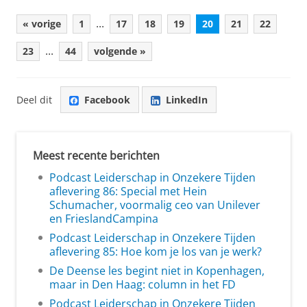
...
« vorige
1
17
18
19
20
21
22
...
23
44
volgende »
Deel dit
Facebook
LinkedIn
Meest recente berichten
Podcast Leiderschap in Onzekere Tijden
aflevering 86: Special met Hein
Schumacher, voormalig ceo van Unilever
en FrieslandCampina
Podcast Leiderschap in Onzekere Tijden
aflevering 85: Hoe kom je los van je werk?
De Deense les begint niet in Kopenhagen,
maar in Den Haag: column in het FD
Podcast Leiderschap in Onzekere Tijden