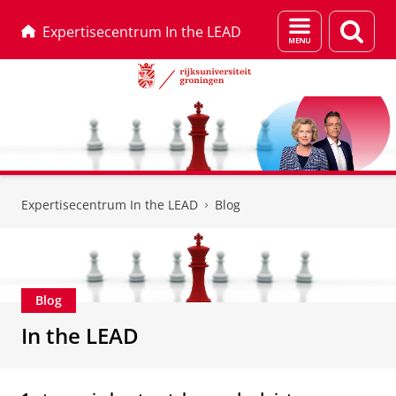
Menu
Zoek
Expertisecentrum In the LEAD
en
zoeken
Skip
Skip
to
to
Expertisecentrum In the LEAD
Blog
Content
Navigation
Blog
In the LEAD