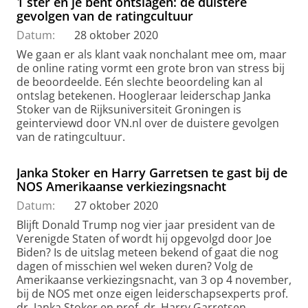
1 ster en je bent ontslagen: de duistere
gevolgen van de ratingcultuur
Datum:
28 oktober 2020
We gaan er als klant vaak nonchalant mee om, maar
de online rating vormt een grote bron van stress bij
de beoordeelde. Eén slechte beoordeling kan al
ontslag betekenen. Hoogleraar leiderschap Janka
Stoker van de Rijksuniversiteit Groningen is
geinterviewd door VN.nl over de duistere gevolgen
van de ratingcultuur.
Janka Stoker en Harry Garretsen te gast bij de
NOS Amerikaanse verkiezingsnacht
Datum:
27 oktober 2020
Blijft Donald Trump nog vier jaar president van de
Verenigde Staten of wordt hij opgevolgd door Joe
Biden? Is de uitslag meteen bekend of gaat die nog
dagen of misschien wel weken duren? Volg de
Amerikaanse verkiezingsnacht, van 3 op 4 november,
bij de NOS met onze eigen leiderschapsexperts prof.
dr. Janka Stoker en prof. dr. Harry Garretsen.