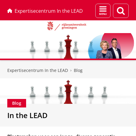
Menu
Zoek
Expertisecentrum In the LEAD
en
zoeken
Skip
Skip
to
to
Expertisecentrum In the LEAD
Blog
Content
Navigation
Blog
In the LEAD