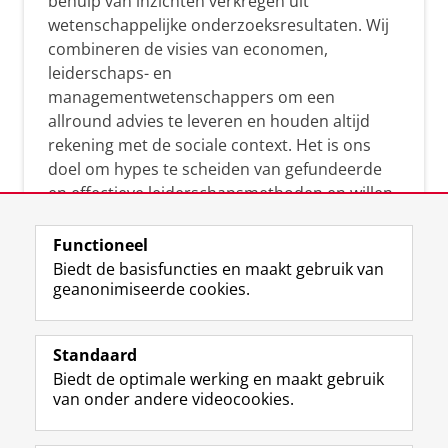
behulp van inzichten verkregen uit
wetenschappelijke onderzoeksresultaten. Wij
combineren de visies van economen,
leiderschaps- en
managementwetenschappers om een
allround advies te leveren en houden altijd
rekening met de sociale context. Het is ons
doel om hypes te scheiden van gefundeerde
en effectieve leiderschapsmethoden en willen
leiders helpen om op een doeltreffende
manier te reageren op economische en
Functioneel
maatschappelijke kwesties. Samen tillen wij
Biedt de basisfuncties en maakt gebruik van
geanonimiseerde cookies.
het leiderschap in uw organisatie naar een
hoger niveau.
Standaard
Biedt de optimale werking en maakt gebruik
van onder andere videocookies.