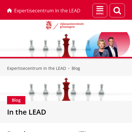
Menu
Zoek
Expertisecentrum In the LEAD
en
zoeken
Skip
Skip
to
to
Expertisecentrum In the LEAD
Blog
Content
Navigation
Blog
In the LEAD