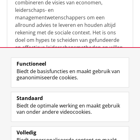
combineren de visies van economen,
leiderschaps- en
managementwetenschappers om een
allround advies te leveren en houden altijd
rekening met de sociale context. Het is ons
doel om hypes te scheiden van gefundeerde
en effectieve leiderschapsmethoden en willen
leiders helpen om op een doeltreffende
manier te reageren op economische en
Functioneel
maatschappelijke kwesties. Samen tillen wij
Biedt de basisfuncties en maakt gebruik van
geanonimiseerde cookies.
het leiderschap in uw organisatie naar een
hoger niveau.
Standaard
Biedt de optimale werking en maakt gebruik
van onder andere videocookies.
Volledig
L
Volg ons op