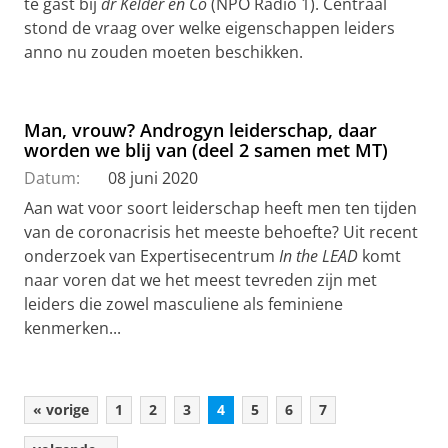
te gast bij
dr Kelder en Co
(NPO Radio 1). Centraal
stond de vraag over welke eigenschappen leiders
anno nu zouden moeten beschikken.
Man, vrouw? Androgyn leiderschap, daar
worden we blij van (deel 2 samen met MT)
Datum:
08 juni 2020
Aan wat voor soort leiderschap heeft men ten tijden
van de coronacrisis het meeste behoefte? Uit recent
onderzoek van Expertisecentrum
In the LEAD
komt
naar voren dat we het meest tevreden zijn met
leiders die zowel masculiene als feminiene
kenmerken...
« vorige
1
2
3
4
5
6
7