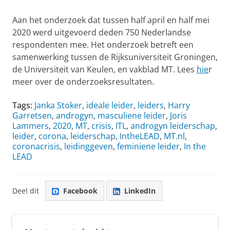
Aan het onderzoek dat tussen half april en half mei
2020 werd uitgevoerd deden 750 Nederlandse
respondenten mee. Het onderzoek betreft een
samenwerking tussen de Rijksuniversiteit Groningen,
de Universiteit van Keulen, en vakblad MT. Lees
hie
r
meer over de onderzoeksresultaten.
Tags:
Janka Stoker
,
ideale leider
,
leiders
,
Harry
Garretsen
,
androgyn
,
masculiene leider
,
Joris
Lammers
,
2020
,
MT
,
crisis
,
ITL
,
androgyn leiderschap
,
leider
,
corona
,
leiderschap
,
IntheLEAD
,
MT.nl
,
coronacrisis
,
leidinggeven
,
feminiene leider
,
In the
LEAD
Deel dit
Facebook
LinkedIn