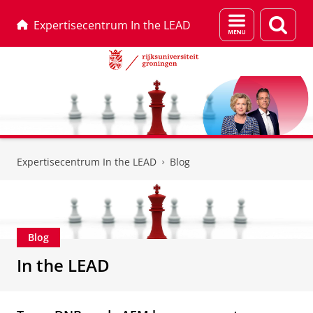
Menu
Zoek
Expertisecentrum In the LEAD
en
zoeken
Skip
Skip
to
to
Expertisecentrum In the LEAD
Blog
Content
Navigation
Blog
In the LEAD