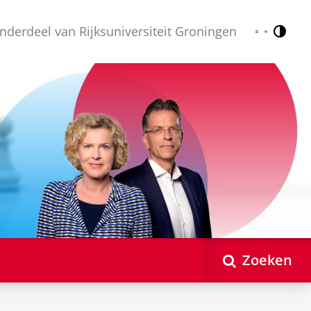
nderdeel van Rijksuniversiteit Groningen
Contr
Nederlands
English
Zoeken