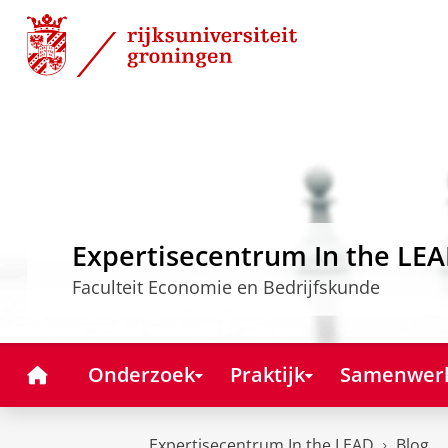
Skip
Skip
to
to
Content
Navigation
Expertisecentrum In the LE
Faculteit Economie en Bedrijfskunde
Home
Onderzoek
Praktijk
Samenwer
Expertisecentrum In the LEAD
Blog