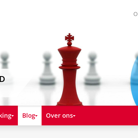
O
AD
king
Blog
Over ons