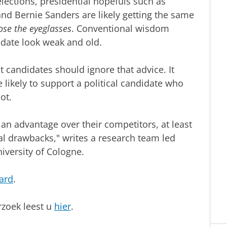
elections, presidential hopefuls such as
nd Bernie Sanders are likely getting the same
ose the eyeglasses
. Conventional wisdom
date look weak and old.
t candidates should ignore that advice. It
 likely to support a political candidate who
ot.
 an advantage over their competitors, at least
al drawbacks," writes a research team led
niversity of Cologne.
dard
.
rzoek leest u
hier
.