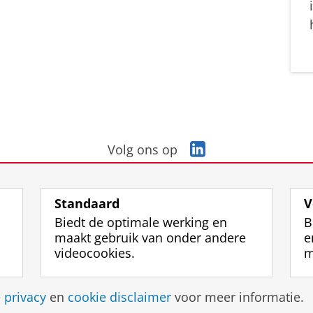
L
Volg ons op
i
n
k
Standaard
V
e
Biedt de optimale werking en
B
d
maakt gebruik van onder andere
e
I
videocookies.
m
n
-
p
Disclaimer & Copyright
Privacy
Cookies
Inlo
e
privacy
en
cookie disclaimer
voor meer informatie.
a