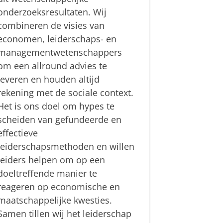
onderzoeksresultaten. Wij
combineren de visies van
economen, leiderschaps- en
managementwetenschappers
om een allround advies te
leveren en houden altijd
rekening met de sociale context.
Het is ons doel om hypes te
scheiden van gefundeerde en
effectieve
leiderschapsmethoden en willen
leiders helpen om op een
doeltreffende manier te
reageren op economische en
maatschappelijke kwesties.
Samen tillen wij het leiderschap