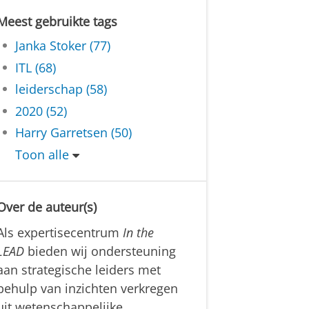
Meest gebruikte tags
Janka Stoker (77)
ITL (68)
leiderschap (58)
2020 (52)
Harry Garretsen (50)
Toon alle
Over de auteur(s)
Als expertisecentrum
In the
LEAD
bieden wij ondersteuning
aan strategische leiders met
behulp van inzichten verkregen
uit wetenschappelijke