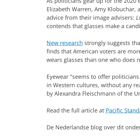
As politicians gear up for the 2020 
Elizabeth Warren, Amy Klobuchar, a
advice from their image advisers:
L
contends that glasses make a candi
New research
strongly suggests tha
finds that American voters are more
wears glasses than one who does n
Eyewear "seems to offer politicians
in Western cultures, without any re
by
Alexandra Fleischmann
of the U
Read the full article at
Pacific Stan
De Nederlandse blog over dit onde