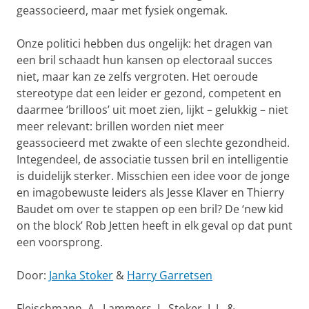
geassocieerd, maar met fysiek ongemak.
Onze politici hebben dus ongelijk: het dragen van
een bril schaadt hun kansen op electoraal succes
niet, maar kan ze zelfs vergroten. Het oeroude
stereotype dat een leider er gezond, competent en
daarmee ‘brilloos’ uit moet zien, lijkt – gelukkig – niet
meer relevant: brillen worden niet meer
geassocieerd met zwakte of een slechte gezondheid.
Integendeel, de associatie tussen bril en intelligentie
is duidelijk sterker. Misschien een idee voor de jonge
en imagobewuste leiders als Jesse Klaver en Thierry
Baudet om over te stappen op een bril? De ‘new kid
on the block’ Rob Jetten heeft in elk geval op dat punt
een voorsprong.
Door:
Janka Stoker
&
Harry Garretsen
Fleischmann, A., Lammers, J., Stoker, J. I., &