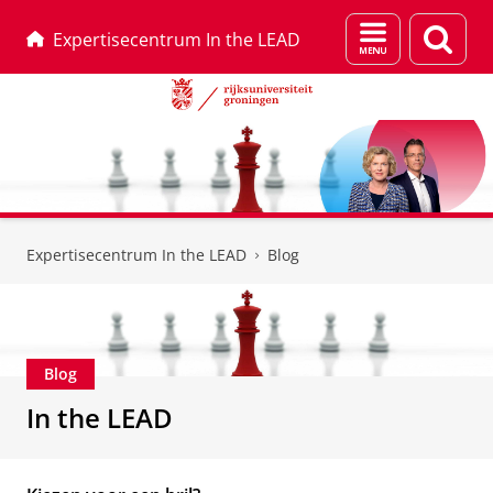
Menu
Zoek
Expertisecentrum In the LEAD
en
zoeken
Skip
Skip
to
to
Expertisecentrum In the LEAD
Blog
Content
Navigation
Blog
In the LEAD