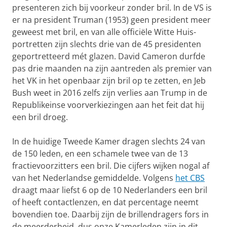
presenteren zich bij voorkeur zonder bril. In de VS is
er na president Truman (1953) geen president meer
geweest met bril, en van alle officiële Witte Huis-
portretten zijn slechts drie van de 45 presidenten
geportretteerd mét glazen. David Cameron durfde
pas drie maanden na zijn aantreden als premier van
het VK in het openbaar zijn bril op te zetten, en Jeb
Bush weet in 2016 zelfs zijn verlies aan Trump in de
Republikeinse voorverkiezingen aan het feit dat hij
een bril droeg.
In de huidige Tweede Kamer dragen slechts 24 van
de 150 leden, en een schamele twee van de 13
fractievoorzitters een bril. Die cijfers wijken nogal af
van het Nederlandse gemiddelde. Volgens
het CBS
draagt maar liefst 6 op de 10 Nederlanders een bril
of heeft contactlenzen, en dat percentage neemt
bovendien toe. Daarbij zijn de brillendragers fors in
de meerderheid, dus onze Kamerleden zijn in dit