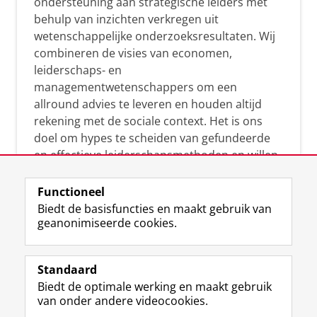
ondersteuning aan strategische leiders met
behulp van inzichten verkregen uit
wetenschappelijke onderzoeksresultaten. Wij
combineren de visies van economen,
leiderschaps- en
managementwetenschappers om een
allround advies te leveren en houden altijd
rekening met de sociale context. Het is ons
doel om hypes te scheiden van gefundeerde
en effectieve leiderschapsmethoden en willen
leiders helpen om op een doeltreffende
manier te reageren op economische en
Functioneel
maatschappelijke kwesties. Samen tillen wij
Biedt de basisfuncties en maakt gebruik van
geanonimiseerde cookies.
het leiderschap in uw organisatie naar een
hoger niveau.
Standaard
Biedt de optimale werking en maakt gebruik
van onder andere videocookies.