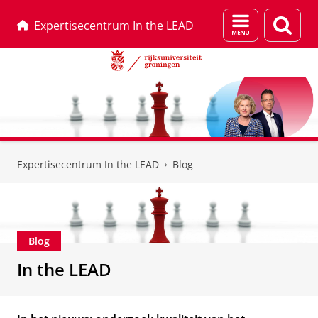
Menu
Zoek
Expertisecentrum In the LEAD
en
zoeken
Skip
Skip
to
to
Expertisecentrum In the LEAD
Blog
Content
Navigation
Blog
In the LEAD