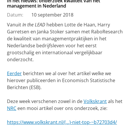
In het nieuws: onderzoek kwaliteit van het
management in Nederland
Datum:
10 september 2018
Vanuit
In the LEAD
hebben Lotte de Haan, Harry
Garretsen en Janka Stoker samen met RaboResearch
de kwaliteit van managementpraktijken in het
Nederlandse bedrijfsleven voor het eerst
grootschalig en internationaal vergelijkbaar
onderzocht.
Eerder
berichten we al over het artikel welke we
hierover publiceerden in Economisch Statistische
Berichten (ESB).
Deze week verschenen zowel in de
Volkskrant
als het
NRC
een mooi artikel over ons onderzoek, zie:
https://www.volkskrant.nl/(...)-niet-top-~b72703d4/