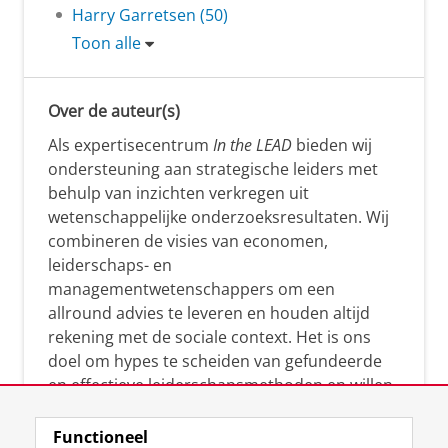
Harry Garretsen (50)
Toon alle
Over de auteur(s)
Als expertisecentrum
In the LEAD
bieden wij
ondersteuning aan strategische leiders met
behulp van inzichten verkregen uit
wetenschappelijke onderzoeksresultaten. Wij
combineren de visies van economen,
leiderschaps- en
managementwetenschappers om een
allround advies te leveren en houden altijd
rekening met de sociale context. Het is ons
doel om hypes te scheiden van gefundeerde
en effectieve leiderschapsmethoden en willen
leiders helpen om op een doeltreffende
manier te reageren op economische en
Functioneel