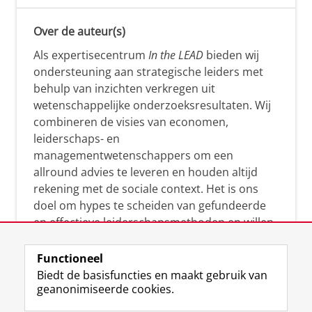
Over de auteur(s)
Als expertisecentrum
In the LEAD
bieden wij
ondersteuning aan strategische leiders met
behulp van inzichten verkregen uit
wetenschappelijke onderzoeksresultaten. Wij
combineren de visies van economen,
leiderschaps- en
managementwetenschappers om een
allround advies te leveren en houden altijd
rekening met de sociale context. Het is ons
doel om hypes te scheiden van gefundeerde
en effectieve leiderschapsmethoden en willen
leiders helpen om op een doeltreffende
manier te reageren op economische en
Functioneel
maatschappelijke kwesties. Samen tillen wij
Biedt de basisfuncties en maakt gebruik van
geanonimiseerde cookies.
het leiderschap in uw organisatie naar een
hoger niveau.