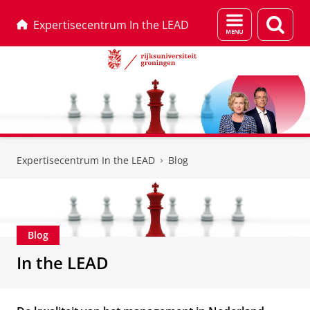
Menu
Zoek
Expertisecentrum In the LEAD
en
zoeken
Skip
Skip
to
to
Expertisecentrum In the LEAD
Blog
Content
Navigation
Blog
In the LEAD