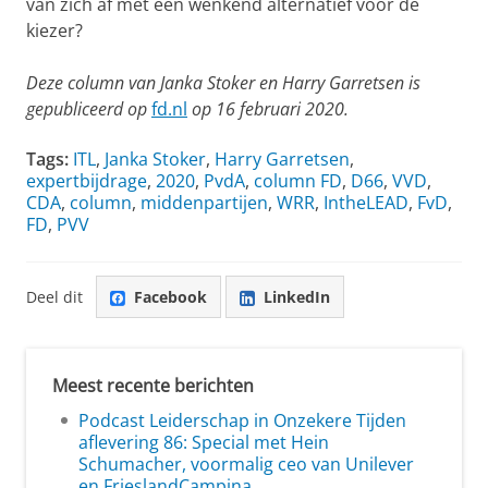
van zich af met een wenkend alternatief voor de
kiezer?
Deze column van Janka Stoker en Harry Garretsen is
gepubliceerd op
fd.nl
op 16 februari 2020.
Tags:
ITL
,
Janka Stoker
,
Harry Garretsen
,
expertbijdrage
,
2020
,
PvdA
,
column FD
,
D66
,
VVD
,
CDA
,
column
,
middenpartijen
,
WRR
,
IntheLEAD
,
FvD
,
FD
,
PVV
Deel dit
Facebook
LinkedIn
Meest recente berichten
Podcast Leiderschap in Onzekere Tijden
aflevering 86: Special met Hein
Schumacher, voormalig ceo van Unilever
en FrieslandCampina