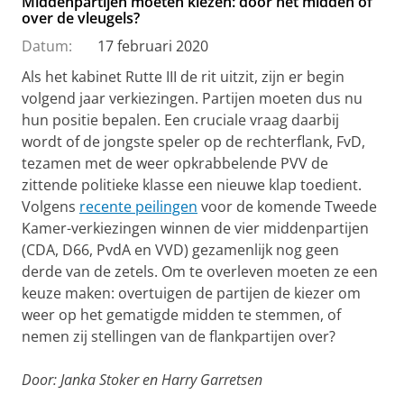
Middenpartijen moeten kiezen: door het midden of
over de vleugels?
Datum:
17 februari 2020
Als het kabinet Rutte III de rit uitzit, zijn er begin
volgend jaar verkiezingen. Partijen moeten dus nu
hun positie bepalen. Een cruciale vraag daarbij
wordt of de jongste speler op de rechterflank, FvD,
tezamen met de weer opkrabbelende PVV de
zittende politieke klasse een nieuwe klap toedient.
Volgens
recente peilingen
voor de komende Tweede
Kamer-verkiezingen winnen de vier middenpartijen
(CDA, D66, PvdA en VVD) gezamenlijk nog geen
derde van de zetels. Om te overleven moeten ze een
keuze maken: overtuigen de partijen de kiezer om
weer op het gematigde midden te stemmen, of
nemen zij stellingen van de flankpartijen over?
Door: Janka Stoker en Harry Garretsen