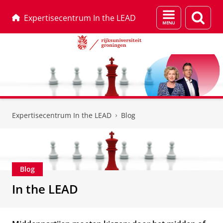
Menu
Zoek
Expertisecentrum In the LEAD
en
zoeken
Skip
Skip
to
to
Expertisecentrum In the LEAD
Blog
Content
Navigation
Blog
In the LEAD