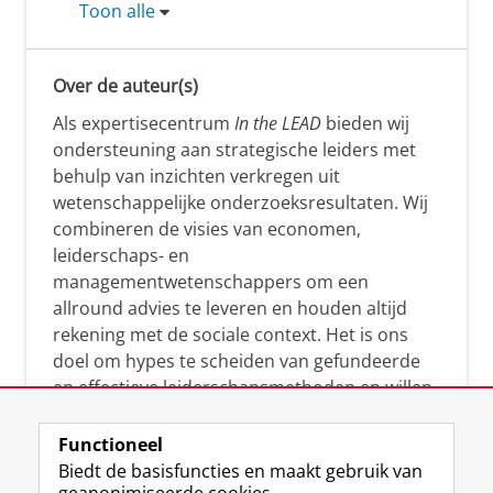
Toon alle
Over de auteur(s)
Als expertisecentrum
In the LEAD
bieden wij
ondersteuning aan strategische leiders met
behulp van inzichten verkregen uit
wetenschappelijke onderzoeksresultaten. Wij
combineren de visies van economen,
leiderschaps- en
managementwetenschappers om een
allround advies te leveren en houden altijd
rekening met de sociale context. Het is ons
doel om hypes te scheiden van gefundeerde
en effectieve leiderschapsmethoden en willen
leiders helpen om op een doeltreffende
manier te reageren op economische en
Functioneel
maatschappelijke kwesties. Samen tillen wij
Biedt de basisfuncties en maakt gebruik van