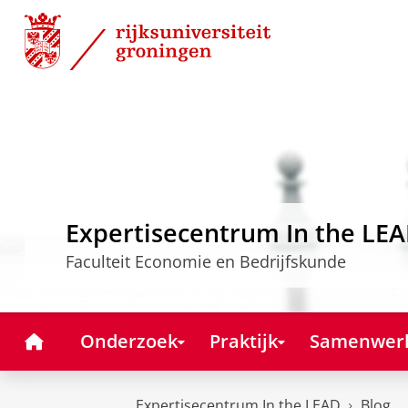
Skip
Skip
to
to
Content
Navigation
Expertisecentrum In the LE
Faculteit Economie en Bedrijfskunde
Home
Onderzoek
Praktijk
Samenwer
Expertisecentrum In the LEAD
Blog