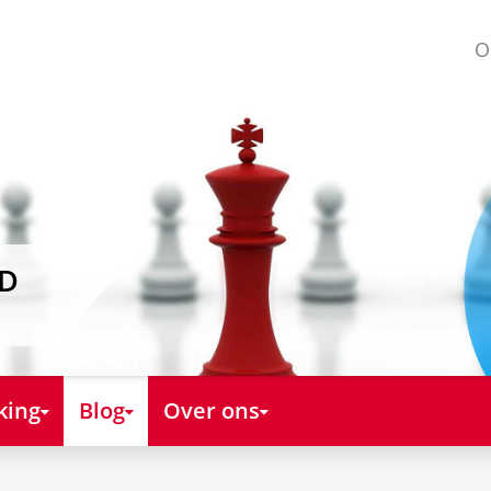
O
AD
king
Blog
Over ons