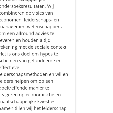
onderzoeksresultaten. Wij
combineren de visies van
economen, leiderschaps- en
managementwetenschappers
om een allround advies te
leveren en houden altijd
rekening met de sociale context.
Het is ons doel om hypes te
scheiden van gefundeerde en
effectieve
leiderschapsmethoden en willen
leiders helpen om op een
doeltreffende manier te
reageren op economische en
maatschappelijke kwesties.
Samen tillen wij het leiderschap