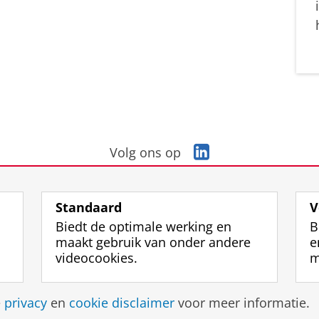
L
Volg ons op
i
n
k
Standaard
V
e
Biedt de optimale werking en
B
d
maakt gebruik van onder andere
e
I
videocookies.
m
n
-
p
Disclaimer & Copyright
Privacy
Cookies
Inlo
e
privacy
en
cookie disclaimer
voor meer informatie.
a