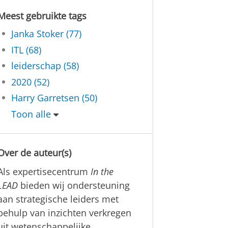
Meest gebruikte tags
Janka Stoker (77)
ITL (68)
leiderschap (58)
2020 (52)
Harry Garretsen (50)
Toon alle
Over de auteur(s)
Als expertisecentrum
In the
LEAD
bieden wij ondersteuning
aan strategische leiders met
behulp van inzichten verkregen
uit wetenschappelijke