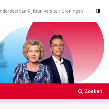
nderdeel van Rijksuniversiteit Groningen
Contr
Nederlands
English
Zoeken