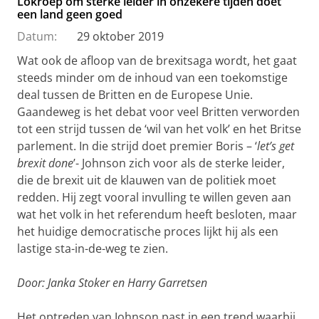
Lokroep om sterke leider in onzekere tijden doet
een land geen goed
Datum:
29 oktober 2019
Wat ook de afloop van de brexitsaga wordt, het gaat
steeds minder om de inhoud van een toekomstige
deal tussen de Britten en de Europese Unie.
Gaandeweg is het debat voor veel Britten verworden
tot een strijd tussen de ‘wil van het volk’ en het Britse
parlement. In die strijd doet premier Boris – ‘
let’s get
brexit done
’- Johnson zich voor als de sterke leider,
die de brexit uit de klauwen van de politiek moet
redden. Hij zegt vooral invulling te willen geven aan
wat het volk in het referendum heeft besloten, maar
het huidige democratische proces lijkt hij als een
lastige sta-in-de-weg te zien.
Door: Janka Stoker en Harry Garretsen
Het optreden van Johnson past in een trend waarbij