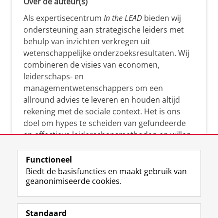
Over de auteur(s)
Als expertisecentrum
In the LEAD
bieden wij
ondersteuning aan strategische leiders met
behulp van inzichten verkregen uit
wetenschappelijke onderzoeksresultaten. Wij
combineren de visies van economen,
leiderschaps- en
managementwetenschappers om een
allround advies te leveren en houden altijd
rekening met de sociale context. Het is ons
doel om hypes te scheiden van gefundeerde
en effectieve leiderschapsmethoden en willen
leiders helpen om op een doeltreffende
manier te reageren op economische en
Functioneel
maatschappelijke kwesties. Samen tillen wij
Biedt de basisfuncties en maakt gebruik van
geanonimiseerde cookies.
het leiderschap in uw organisatie naar een
hoger niveau.
Standaard