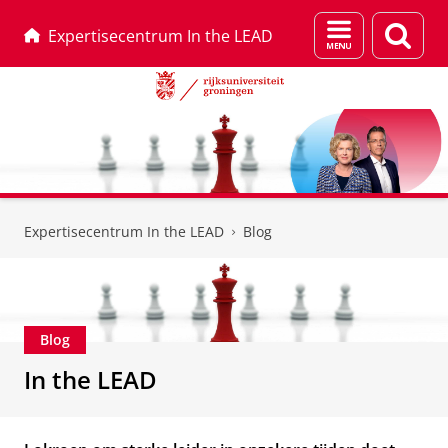
Menu
Zoek
Expertisecentrum In the LEAD
en
zoeken
Skip
Skip
to
to
Expertisecentrum In the LEAD
Blog
Content
Navigation
Blog
In the LEAD