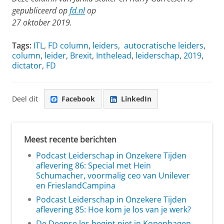
gepubliceerd op
fd.nl
op
27 oktober 2019.
Tags:
ITL
,
FD column
,
leiders
,
autocratische leiders
,
column
,
leider
,
Brexit
,
Inthelead
,
leiderschap
,
2019
,
dictator
,
FD
Deel dit
Facebook
LinkedIn
Meest recente berichten
Podcast Leiderschap in Onzekere Tijden
aflevering 86: Special met Hein
Schumacher, voormalig ceo van Unilever
en FrieslandCampina
Podcast Leiderschap in Onzekere Tijden
aflevering 85: Hoe kom je los van je werk?
De Deense les begint niet in Kopenhagen,