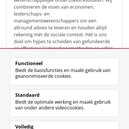
wetenschappelijke onderzoeksresultaten. Wij
combineren de visies van economen,
leiderschaps- en
managementwetenschappers om een
allround advies te leveren en houden altijd
rekening met de sociale context. Het is ons
doel om hypes te scheiden van gefundeerde
en effectieve leiderschapsmethoden en willen
leiders helpen om op een doeltreffende
manier te reageren op economische en
Functioneel
maatschappelijke kwesties. Samen tillen wij
Biedt de basisfuncties en maakt gebruik van
geanonimiseerde cookies.
het leiderschap in uw organisatie naar een
hoger niveau.
Standaard
Biedt de optimale werking en maakt gebruik
van onder andere videocookies.
Volledig
L
Volg ons op