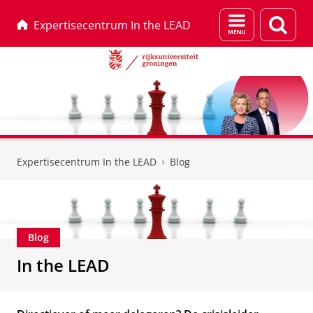
Menu
Zoek
Expertisecentrum In the LEAD
en
zoeken
Skip
Skip
to
to
Expertisecentrum In the LEAD
Blog
Content
Navigation
Blog
In the LEAD