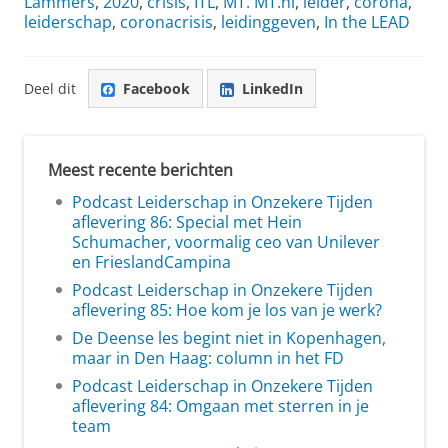
Lammers
,
2020
,
crisis
,
ITL
,
MT. MT.nl
,
leider
,
corona
,
leiderschap
,
coronacrisis
,
leidinggeven
,
In the LEAD
Deel dit
Facebook
LinkedIn
Meest recente berichten
Podcast Leiderschap in Onzekere Tijden
aflevering 86: Special met Hein
Schumacher, voormalig ceo van Unilever
en FrieslandCampina
Podcast Leiderschap in Onzekere Tijden
aflevering 85: Hoe kom je los van je werk?
De Deense les begint niet in Kopenhagen,
maar in Den Haag: column in het FD
Podcast Leiderschap in Onzekere Tijden
aflevering 84: Omgaan met sterren in je
team