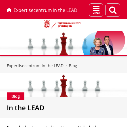
Menu
Zoek
Expertisecentrum In the LEAD
en
zoeken
Skip
Skip
to
to
Expertisecentrum In the LEAD
Blog
Content
Navigation
Blog
In the LEAD