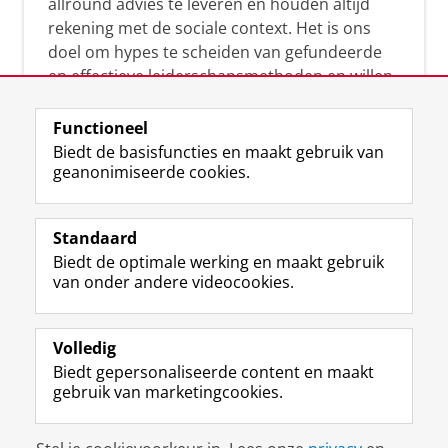
allround advies te leveren en houden altijd
rekening met de sociale context. Het is ons
doel om hypes te scheiden van gefundeerde
en effectieve leiderschapsmethoden en willen
leiders helpen om op een doeltreffende
manier te reageren op economische en
Functioneel
maatschappelijke kwesties. Samen tillen wij
Biedt de basisfuncties en maakt gebruik van
geanonimiseerde cookies.
het leiderschap in uw organisatie naar een
hoger niveau.
Standaard
Biedt de optimale werking en maakt gebruik
van onder andere videocookies.
Volledig
L
Volg ons op
Biedt gepersonaliseerde content en maakt
i
gebruik van marketingcookies.
n
k
e
Disclaimer & Copyright
Privacy
Cookies