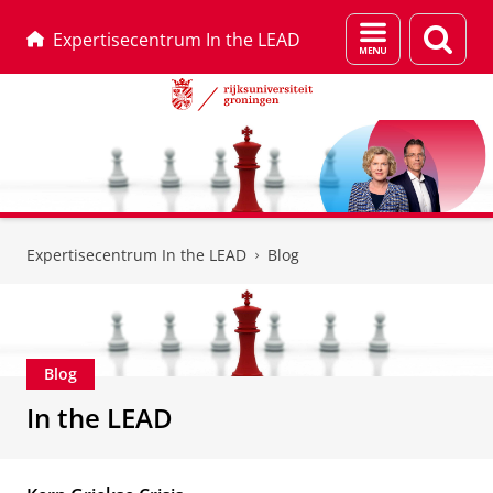
Menu
Zoek
Expertisecentrum In the LEAD
en
zoeken
Skip
Skip
to
to
Expertisecentrum In the LEAD
Blog
Content
Navigation
Blog
In the LEAD