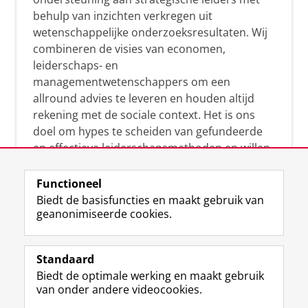
behulp van inzichten verkregen uit
wetenschappelijke onderzoeksresultaten. Wij
combineren de visies van economen,
leiderschaps- en
managementwetenschappers om een
allround advies te leveren en houden altijd
rekening met de sociale context. Het is ons
doel om hypes te scheiden van gefundeerde
en effectieve leiderschapsmethoden en willen
leiders helpen om op een doeltreffende
manier te reageren op economische en
Functioneel
maatschappelijke kwesties. Samen tillen wij
Biedt de basisfuncties en maakt gebruik van
het leiderschap in uw organisatie naar een
geanonimiseerde cookies.
hoger niveau.
Standaard
Biedt de optimale werking en maakt gebruik
van onder andere videocookies.