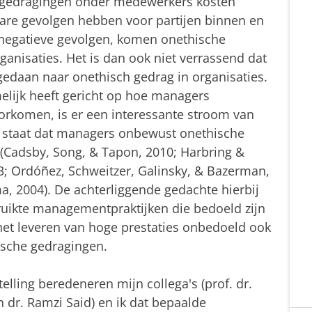
e gedragingen onder medewerkers kosten
nare gevolgen hebben voor partijen binnen en
 negatieve gevolgen, komen onethische
rganisaties. Het is dan ook niet verrassend dat
edaan naar onethisch gedrag in organisaties.
elijk heeft gericht op hoe managers
rkomen, is er een interessante stroom van
l staat dat managers onbewust onethische
Cadsby, Song, & Tapon, 2010; Harbring &
03; Ordóñez, Schweitzer, Galinsky, & Bazerman,
, 2004). De achterliggende gedachte hierbij
bruikte managementpraktijken die bedoeld zijn
et leveren van hoge prestaties onbedoeld ook
hische gedragingen.
lling beredeneren mijn collega's (prof. dr.
n dr. Ramzi Said) en ik dat bepaalde