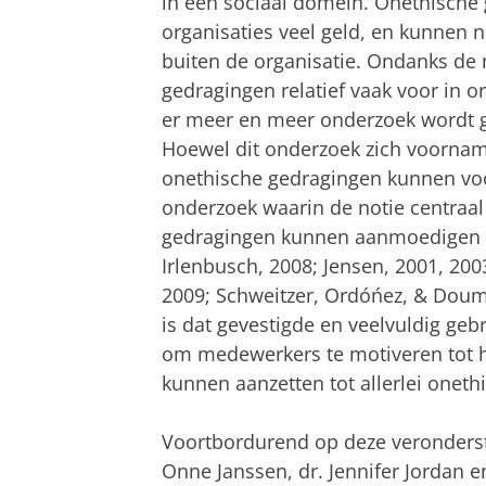
in een sociaal domein. Onethisch
organisaties veel geld, en kunnen 
buiten de organisatie. Ondanks de
gedragingen relatief vaak voor in o
er meer en meer onderzoek wordt g
Hoewel dit onderzoek zich voornam
onethische gedragingen kunnen voo
onderzoek waarin de notie centraa
gedragingen kunnen aanmoedigen (
Irlenbusch, 2008; Jensen, 2001, 20
2009; Schweitzer, Ordóńez, & Douma
is dat gevestigde en veelvuldig ge
om medewerkers te motiveren tot h
kunnen aanzetten tot allerlei onet
Voortbordurend op deze veronderste
Onne Janssen, dr. Jennifer Jordan e