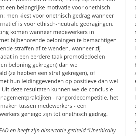
t een belangrijke motivatie voor onethisch
rvan: men kiest voor onethisch gedrag wanneer
ternatief is voor ethisch-neutrale gedragingen.
 uiting komen wanneer medewerkers in
s met bijbehorende beloningen te bemachtigen
ende straffen af te wenden, wanneer zij
nadat in een eerdere taak promotiedoelen
een beloning gekregen) dan wel
ald (ze hebben een straf gekregen), of
e met hun leidinggevenden op positieve dan wel
. Uit deze resultaten kunnen we de conclusie
anagementpraktijken - rangordecompetitie, het
d maken tussen medewerkers - een
rkers geneigd zijn tot onethisch gedrag.
AD en heeft zijn dissertatie getiteld “Unethically