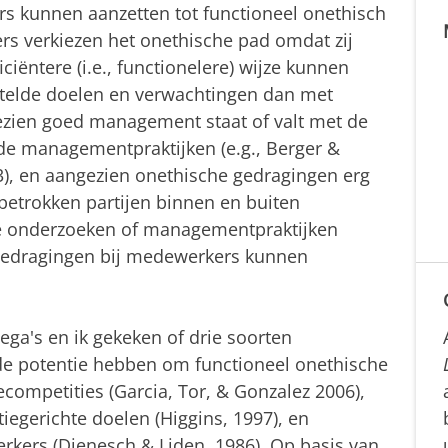
 kunnen aanzetten tot functioneel onethisch
rs verkiezen het onethische pad omdat zij
iciëntere (i.e., functionelere) wijze kunnen
telde doelen en verwachtingen dan met
ezien goed management staat of valt met de
rde managementpraktijken (e.g., Berger &
3), en aangezien onethische gedragingen erg
i betrokken partijen binnen en buiten
 te onderzoeken of managementpraktijken
gedragingen bij medewerkers kunnen
lega's en ik gekeken of drie soorten
e potentie hebben om functioneel onethische
competities (Garcia, Tor, & Gonzalez 2006),
tiegerichte doelen (Higgins, 1997), en
ers (Dienesch & Liden, 1986). Op basis van