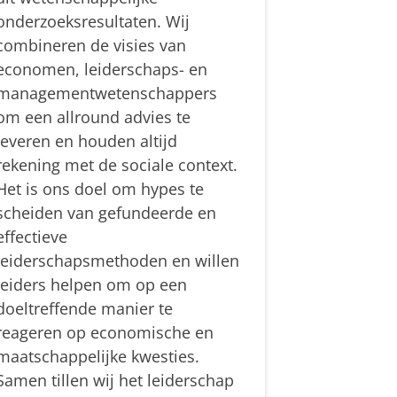
onderzoeksresultaten. Wij
combineren de visies van
economen, leiderschaps- en
managementwetenschappers
om een allround advies te
leveren en houden altijd
rekening met de sociale context.
Het is ons doel om hypes te
scheiden van gefundeerde en
effectieve
leiderschapsmethoden en willen
leiders helpen om op een
doeltreffende manier te
reageren op economische en
maatschappelijke kwesties.
Samen tillen wij het leiderschap