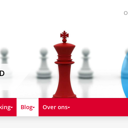
O
AD
king
Blog
Over ons