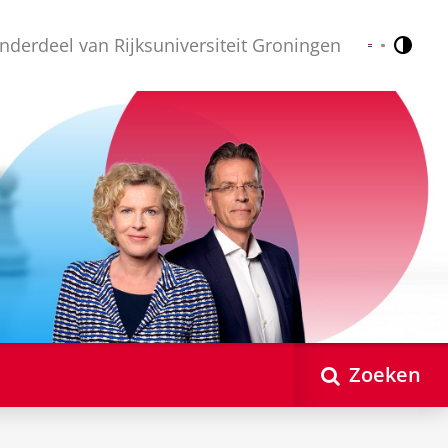
nderdeel van Rijksuniversiteit Groningen
Contr
Nederlands
English
Zoeken