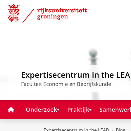
Skip
Skip
to
to
Content
Navigation
Expertisecentrum In the LE
Faculteit Economie en Bedrijfskunde
Home
Onderzoek
Praktijk
Samenwer
Expertisecentrum In the LEAD
Blog