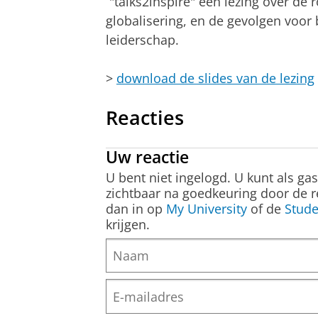
"talks2inspire" een lezing over de r
globalisering, en de gevolgen voo
leiderschap.
>
download de slides van de lezing
Reacties
Uw reactie
U bent niet ingelogd. U kunt als ga
zichtbaar na goedkeuring door de r
dan in op
My University
of de
Stude
krijgen.