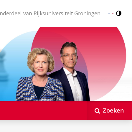
nderdeel van Rijksuniversiteit Groningen
Contr
Nederlands
English
Zoeken