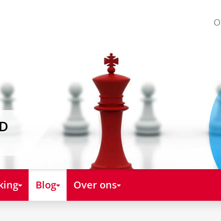
O
AD
king
Blog
Over ons