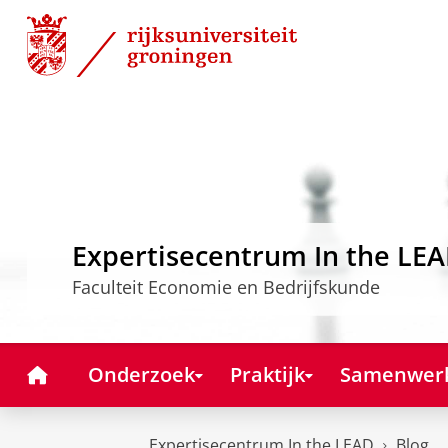
Skip
Skip
to
to
Content
Navigation
Expertisecentrum In the LE
Faculteit Economie en Bedrijfskunde
Home
Onderzoek
Praktijk
Samenwer
Expertisecentrum In the LEAD
Blog