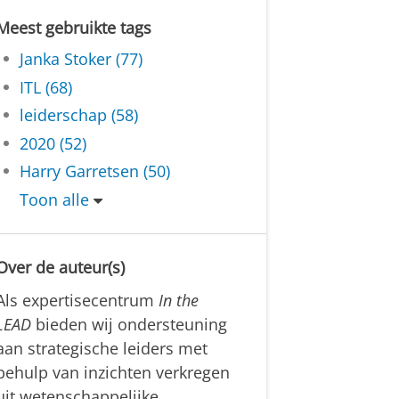
Meest gebruikte tags
Janka Stoker (77)
ITL (68)
leiderschap (58)
2020 (52)
Harry Garretsen (50)
Toon alle
Over de auteur(s)
Als expertisecentrum
In the
LEAD
bieden wij ondersteuning
aan strategische leiders met
behulp van inzichten verkregen
uit wetenschappelijke