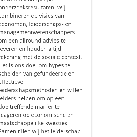
onderzoeksresultaten. Wij
combineren de visies van
economen, leiderschaps- en
managementwetenschappers
om een allround advies te
leveren en houden altijd
rekening met de sociale context.
Het is ons doel om hypes te
scheiden van gefundeerde en
effectieve
leiderschapsmethoden en willen
leiders helpen om op een
doeltreffende manier te
reageren op economische en
maatschappelijke kwesties.
Samen tillen wij het leiderschap