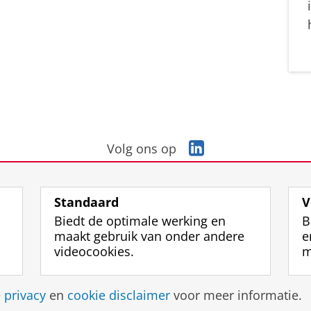
L
Volg ons op
i
n
k
Standaard
V
e
Biedt de optimale werking en
B
d
maakt gebruik van onder andere
e
I
videocookies.
m
n
-
p
Disclaimer & Copyright
Privacy
Cookies
Inlo
e
privacy
en
cookie disclaimer
voor meer informatie.
a