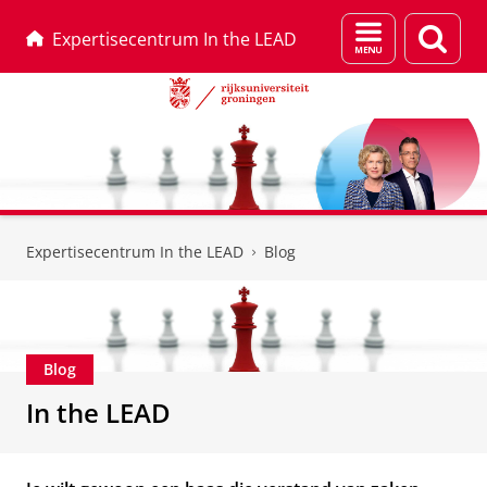
Menu
Zoek
Expertisecentrum In the LEAD
en
zoeken
Skip
Skip
to
to
Expertisecentrum In the LEAD
Blog
Content
Navigation
Blog
In the LEAD