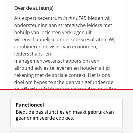
Over de auteur(s)
Als expertisecentrum
In the LEAD
bieden wij
ondersteuning aan strategische leiders met
behulp van inzichten verkregen uit
wetenschappelijke onderzoeksresultaten. Wij
combineren de visies van economen,
leiderschaps- en
managementwetenschappers om een
allround advies te leveren en houden altijd
rekening met de sociale context. Het is ons
doel om hypes te scheiden van gefundeerde
en effectieve leiderschapsmethoden en willen
leiders helpen om op een doeltreffende
manier te reageren op economische en
Functioneel
maatschappelijke kwesties. Samen tillen wij
Biedt de basisfuncties en maakt gebruik van
geanonimiseerde cookies.
het leiderschap in uw organisatie naar een
hoger niveau.