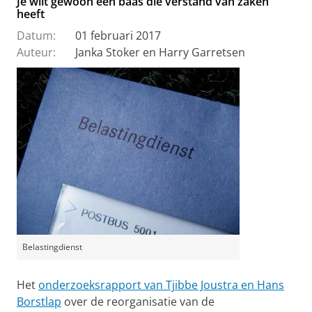
Je wilt gewoon een baas die verstand van zaken
heeft
Datum:
01 februari 2017
Auteur:
Janka Stoker en Harry Garretsen
Belastingdienst
Het
onderzoeksrapport van Tjibbe Joustra en Hans
Borstlap
over de reorganisatie van de