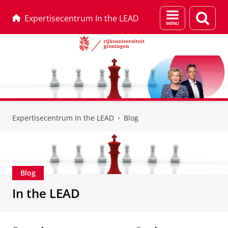
Menu
Zoek
Expertisecentrum In the LEAD
en
zoeken
Skip
Skip
to
to
Expertisecentrum In the LEAD
Blog
Content
Navigation
Blog
In the LEAD