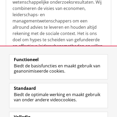
wetenschappelijke onderzoeksresultaten. Wij
combineren de visies van economen,
leiderschaps- en
managementwetenschappers om een
allround advies te leveren en houden altijd
rekening met de sociale context. Het is ons
doel om hypes te scheiden van gefundeerde
en effectieve leiderschapsmethoden en willen
leiders helpen om op een doeltreffende
manier te reageren op economische en
Functioneel
maatschappelijke kwesties. Samen tillen wij
Biedt de basisfuncties en maakt gebruik van
geanonimiseerde cookies.
het leiderschap in uw organisatie naar een
hoger niveau.
Standaard
Biedt de optimale werking en maakt gebruik
van onder andere videocookies.