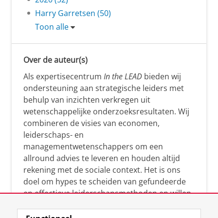
Harry Garretsen (50)
Toon alle
Over de auteur(s)
Als expertisecentrum
In the LEAD
bieden wij
ondersteuning aan strategische leiders met
behulp van inzichten verkregen uit
wetenschappelijke onderzoeksresultaten. Wij
combineren de visies van economen,
leiderschaps- en
managementwetenschappers om een
allround advies te leveren en houden altijd
rekening met de sociale context. Het is ons
doel om hypes te scheiden van gefundeerde
en effectieve leiderschapsmethoden en willen
leiders helpen om op een doeltreffende
manier te reageren op economische en