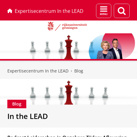
Menu
Zoek
Expertisecentrum In the LEAD
en
zoeken
Skip
Skip
to
to
Expertisecentrum In the LEAD
Blog
Content
Navigation
Blog
In the LEAD