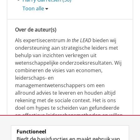
Toon alle
Over de auteur(s)
Als expertisecentrum
In the LEAD
bieden wij
ondersteuning aan strategische leiders met
behulp van inzichten verkregen uit
wetenschappelijke onderzoeksresultaten. Wij
combineren de visies van economen,
leiderschaps- en
managementwetenschappers om een
allround advies te leveren en houden altijd
rekening met de sociale context. Het is ons
doel om hypes te scheiden van gefundeerde
en effectieve leiderschapsmethoden en willen
leiders helpen om op een doeltreffende
manier te reageren op economische en
Functioneel
maatschappelijke kwesties. Samen tillen wij
Biedt de basisfuncties en maakt gebruik van