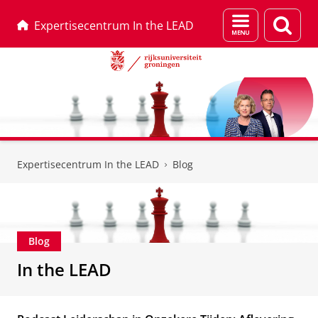
Menu
Zoek
Expertisecentrum In the LEAD
en
zoeken
Skip
Skip
to
to
Expertisecentrum In the LEAD
Blog
Content
Navigation
Blog
In the LEAD