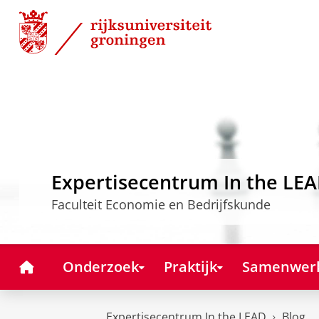
Skip
Skip
to
to
Content
Navigation
Expertisecentrum In the LE
Faculteit Economie en Bedrijfskunde
Home
Onderzoek
Praktijk
Samenwer
Expertisecentrum In the LEAD
Blog