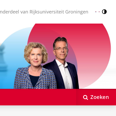
nderdeel van Rijksuniversiteit Groningen
Contr
Nederlands
English
Zoeken