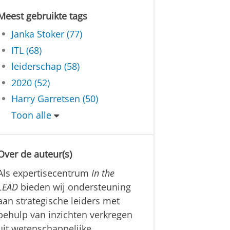
Meest gebruikte tags
Janka Stoker (77)
ITL (68)
leiderschap (58)
2020 (52)
Harry Garretsen (50)
Toon alle
Over de auteur(s)
Als expertisecentrum
In the
LEAD
bieden wij ondersteuning
aan strategische leiders met
behulp van inzichten verkregen
uit wetenschappelijke