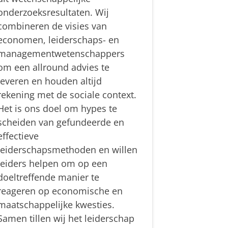
onderzoeksresultaten. Wij
combineren de visies van
economen, leiderschaps- en
managementwetenschappers
om een allround advies te
leveren en houden altijd
rekening met de sociale context.
Het is ons doel om hypes te
scheiden van gefundeerde en
effectieve
leiderschapsmethoden en willen
leiders helpen om op een
doeltreffende manier te
reageren op economische en
maatschappelijke kwesties.
Samen tillen wij het leiderschap