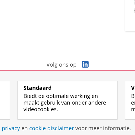
L
Volg ons op
i
n
k
Standaard
V
e
Biedt de optimale werking en
B
d
maakt gebruik van onder andere
e
I
videocookies.
m
n
-
p
Disclaimer & Copyright
Privacy
Cookies
Inlo
e
privacy
en
cookie disclaimer
voor meer informatie.
a