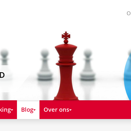
O
AD
king
Blog
Over ons