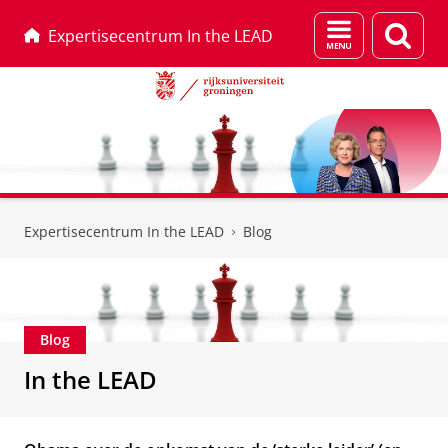
Menu
Zoek
Expertisecentrum In the LEAD
en
zoeken
Skip
Skip
to
to
Expertisecentrum In the LEAD
Blog
Content
Navigation
Blog
In the LEAD