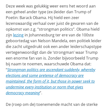
Deze week was gelukkig weer eens het woord aan
een geheel ander type (ex-)leider dan Trump of
Poetin: Barack Obama. Hij hield een zeer
lezenswaardig verhaal over juist de gevaren van de
opkomst van z.g. “strongman politics”. Obama hield
zijn
lezing
in Johannesburg ter ere van de 100ste
geboortedag van Nelson Mandela, een politiek leider
die zacht uitgedrukt ook een ander leiderschapstype
vertegenwoordigt dan de ‘strongman’ waar Trump
een enorme fan van is. Zonder bijvoorbeeld Trump
bij naam te noemen, waarschuwde Obama dat:
“
Strongman politics are ascendant suddenly, whereby
elections and some pretense of democracy are
maintained, the form of it,
but those in power seek to
undermine every institution or norm that gives
democracy meaning
”.
De (roep om de) toenemende macht van de sterke