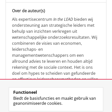
Over de auteur(s)
Als expertisecentrum
In the LEAD
bieden wij
ondersteuning aan strategische leiders met
behulp van inzichten verkregen uit
wetenschappelijke onderzoeksresultaten. Wij
combineren de visies van economen,
leiderschaps- en
managementwetenschappers om een
allround advies te leveren en houden altijd
rekening met de sociale context. Het is ons
doel om hypes te scheiden van gefundeerde
en effectieve leiderschapsmethoden en willen
leiders helpen om op een doeltreffende
manier te reageren op economische en
Functioneel
maatschappelijke kwesties. Samen tillen wij
Biedt de basisfuncties en maakt gebruik van
geanonimiseerde cookies.
het leiderschap in uw organisatie naar een
hoger niveau.