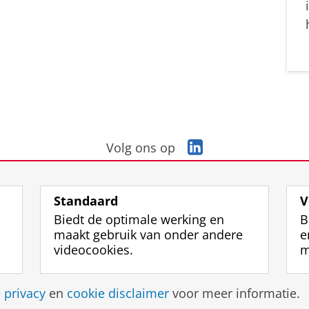
L
Volg ons op
i
n
k
Standaard
V
e
Biedt de optimale werking en
B
d
maakt gebruik van onder andere
e
I
videocookies.
m
n
-
p
Disclaimer & Copyright
Privacy
Cookies
Inlo
e
privacy
en
cookie disclaimer
voor meer informatie.
a