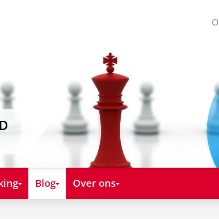
O
AD
king
Blog
Over ons