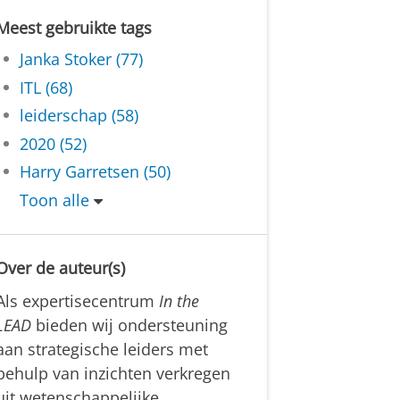
Meest gebruikte tags
Janka Stoker (77)
ITL (68)
leiderschap (58)
2020 (52)
Harry Garretsen (50)
Toon alle
Over de auteur(s)
Als expertisecentrum
In the
LEAD
bieden wij ondersteuning
aan strategische leiders met
behulp van inzichten verkregen
uit wetenschappelijke