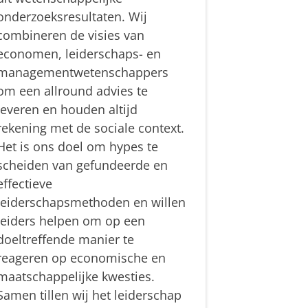
onderzoeksresultaten. Wij
combineren de visies van
economen, leiderschaps- en
managementwetenschappers
om een allround advies te
leveren en houden altijd
rekening met de sociale context.
Het is ons doel om hypes te
scheiden van gefundeerde en
effectieve
leiderschapsmethoden en willen
leiders helpen om op een
doeltreffende manier te
reageren op economische en
maatschappelijke kwesties.
Samen tillen wij het leiderschap