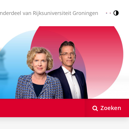
nderdeel van Rijksuniversiteit Groningen
Contr
Nederlands
English
Zoeken