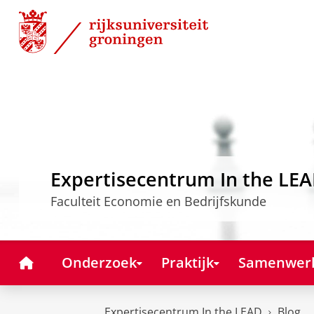
Skip
Skip
to
to
Content
Navigation
Expertisecentrum In the LE
Faculteit Economie en Bedrijfskunde
Home
Onderzoek
Praktijk
Samenwer
Expertisecentrum In the LEAD
Blog