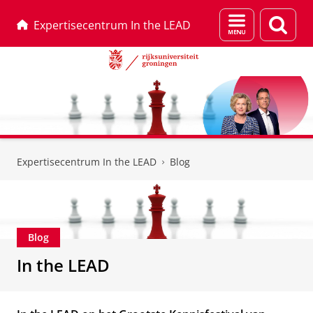
Menu
Zoek
Expertisecentrum In the LEAD
en
zoeken
Skip
Skip
to
to
Expertisecentrum In the LEAD
Blog
Content
Navigation
Blog
In the LEAD