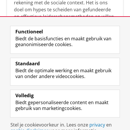
rekening met de sociale context. Het is ons
doel om hypes te scheiden van gefundeerde
en effectieve leiderschapsmethoden en willen
leiders helpen om op een doeltreffende
manier te reageren op economische en
Functioneel
maatschappelijke kwesties. Samen tillen wij
Biedt de basisfuncties en maakt gebruik van
geanonimiseerde cookies.
het leiderschap in uw organisatie naar een
hoger niveau.
Standaard
Biedt de optimale werking en maakt gebruik
van onder andere videocookies.
Volledig
L
Volg ons op
Biedt gepersonaliseerde content en maakt
i
gebruik van marketingcookies.
n
k
e
Disclaimer & Copyright
Privacy
Cookies
Stel je cookievoorkeur in. Lees onze
privacy
en
d
Inloggen