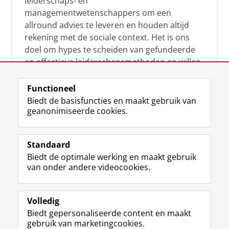
leiderschaps- en
managementwetenschappers om een
allround advies te leveren en houden altijd
rekening met de sociale context. Het is ons
doel om hypes te scheiden van gefundeerde
en effectieve leiderschapsmethoden en willen
leiders helpen om op een doeltreffende
manier te reageren op economische en
Functioneel
maatschappelijke kwesties. Samen tillen wij
Biedt de basisfuncties en maakt gebruik van
geanonimiseerde cookies.
het leiderschap in uw organisatie naar een
hoger niveau.
Standaard
Biedt de optimale werking en maakt gebruik
van onder andere videocookies.
Volledig
L
Volg ons op
Biedt gepersonaliseerde content en maakt
i
gebruik van marketingcookies.
n