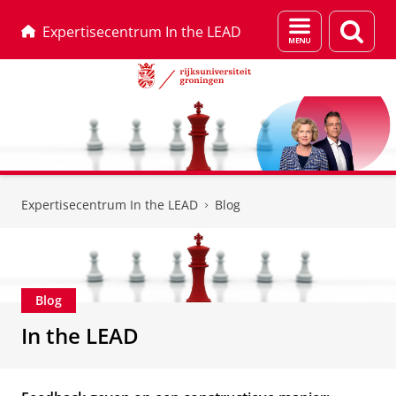
Menu
Zoek
Expertisecentrum In the LEAD
en
zoeken
Skip
Skip
to
to
Expertisecentrum In the LEAD
Blog
Content
Navigation
Blog
In the LEAD