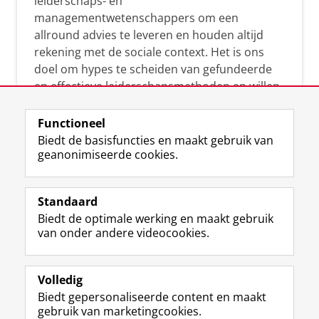
leiderschaps- en
managementwetenschappers om een
allround advies te leveren en houden altijd
rekening met de sociale context. Het is ons
doel om hypes te scheiden van gefundeerde
en effectieve leiderschapsmethoden en willen
leiders helpen om op een doeltreffende
manier te reageren op economische en
Functioneel
maatschappelijke kwesties. Samen tillen wij
Biedt de basisfuncties en maakt gebruik van
geanonimiseerde cookies.
het leiderschap in uw organisatie naar een
hoger niveau.
Standaard
Biedt de optimale werking en maakt gebruik
van onder andere videocookies.
Volledig
L
Volg ons op
Biedt gepersonaliseerde content en maakt
i
gebruik van marketingcookies.
n