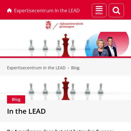
Menu
Zoek
Expertisecentrum In the LEAD
en
zoeken
Skip
Skip
to
to
Expertisecentrum In the LEAD
Blog
Content
Navigation
Blog
In the LEAD