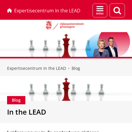
Menu
Zoek
Expertisecentrum In the LEAD
en
zoeken
Skip
Skip
to
to
Expertisecentrum In the LEAD
Blog
Content
Navigation
Blog
In the LEAD