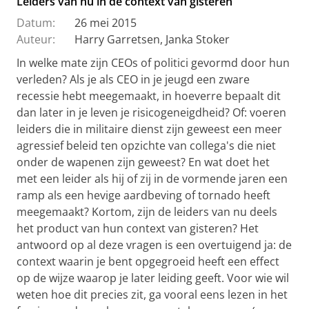
Leiders van nu in de context van gisteren
Datum:
26 mei 2015
Auteur:
Harry Garretsen, Janka Stoker
In welke mate zijn CEOs of politici gevormd door hun
verleden? Als je als CEO in je jeugd een zware
recessie hebt meegemaakt, in hoeverre bepaalt dit
dan later in je leven je risicogeneigdheid? Of: voeren
leiders die in militaire dienst zijn geweest een meer
agressief beleid ten opzichte van collega's die niet
onder de wapenen zijn geweest? En wat doet het
met een leider als hij of zij in de vormende jaren een
ramp als een hevige aardbeving of tornado heeft
meegemaakt? Kortom, zijn de leiders van nu deels
het product van hun context van gisteren? Het
antwoord op al deze vragen is een overtuigend ja: de
context waarin je bent opgegroeid heeft een effect
op de wijze waarop je later leiding geeft. Voor wie wil
weten hoe dit precies zit, ga vooral eens lezen in het