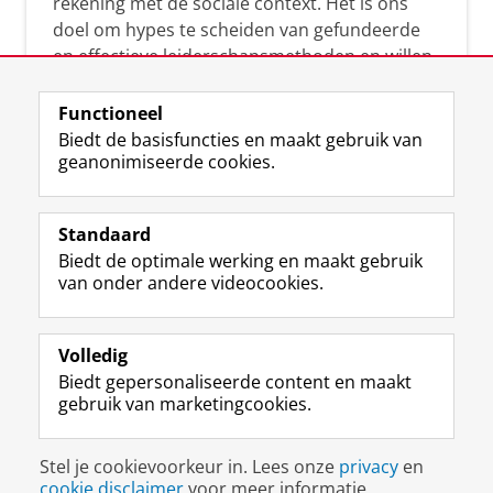
rekening met de sociale context. Het is ons
doel om hypes te scheiden van gefundeerde
en effectieve leiderschapsmethoden en willen
leiders helpen om op een doeltreffende
manier te reageren op economische en
Functioneel
maatschappelijke kwesties. Samen tillen wij
Biedt de basisfuncties en maakt gebruik van
het leiderschap in uw organisatie naar een
geanonimiseerde cookies.
hoger niveau.
Standaard
Biedt de optimale werking en maakt gebruik
van onder andere videocookies.
Volledig
L
Volg ons op
Biedt gepersonaliseerde content en maakt
i
gebruik van marketingcookies.
n
k
e
Disclaimer & Copyright
Privacy
Cookies
Stel je cookievoorkeur in. Lees onze
privacy
en
d
Inloggen
cookie disclaimer
voor meer informatie.