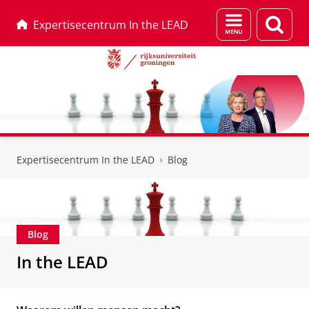
Menu
Zoek
Expertisecentrum In the LEAD
en
zoeken
Skip
Skip
to
to
Expertisecentrum In the LEAD
Blog
Content
Navigation
Blog
In the LEAD