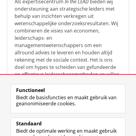
Als expertisecentrum
In the LEAD
bieden wij
ondersteuning aan strategische leiders met
behulp van inzichten verkregen uit
wetenschappelijke onderzoeksresultaten. Wij
combineren de visies van economen,
leiderschaps- en
managementwetenschappers om een
allround advies te leveren en houden altijd
rekening met de sociale context. Het is ons
doel om hypes te scheiden van gefundeerde
en effectieve leiderschapsmethoden en willen
leiders helpen om op een doeltreffende
manier te reageren op economische en
Functioneel
maatschappelijke kwesties. Samen tillen wij
Biedt de basisfuncties en maakt gebruik van
geanonimiseerde cookies.
het leiderschap in uw organisatie naar een
hoger niveau.
Standaard
Biedt de optimale werking en maakt gebruik