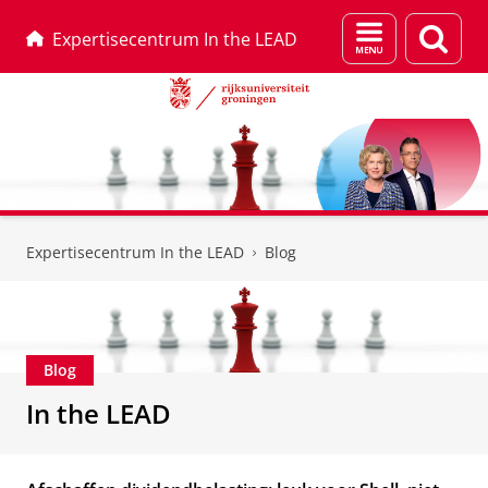
Menu
Zoek
Expertisecentrum In the LEAD
en
zoeken
Skip
Skip
to
to
Expertisecentrum In the LEAD
Blog
Content
Navigation
Blog
In the LEAD