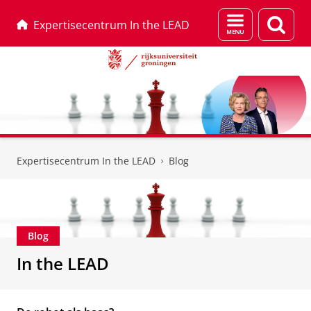
Menu
Zoek
Expertisecentrum In the LEAD
en
zoeken
Skip
Skip
to
to
Expertisecentrum In the LEAD
Blog
Content
Navigation
Blog
In the LEAD