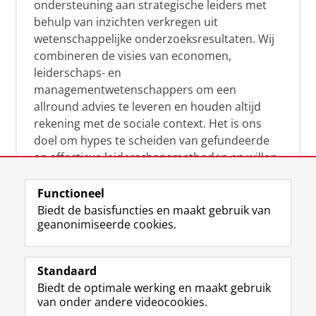
ondersteuning aan strategische leiders met
behulp van inzichten verkregen uit
wetenschappelijke onderzoeksresultaten. Wij
combineren de visies van economen,
leiderschaps- en
managementwetenschappers om een
allround advies te leveren en houden altijd
rekening met de sociale context. Het is ons
doel om hypes te scheiden van gefundeerde
en effectieve leiderschapsmethoden en willen
leiders helpen om op een doeltreffende
manier te reageren op economische en
Functioneel
maatschappelijke kwesties. Samen tillen wij
Biedt de basisfuncties en maakt gebruik van
geanonimiseerde cookies.
het leiderschap in uw organisatie naar een
hoger niveau.
Standaard
Biedt de optimale werking en maakt gebruik
van onder andere videocookies.