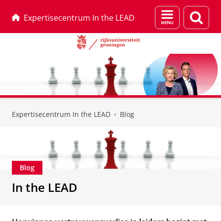
Menu
Zoek
Expertisecentrum In the LEAD
en
zoeken
Skip
Skip
to
to
Expertisecentrum In the LEAD
Blog
Content
Navigation
Blog
In the LEAD