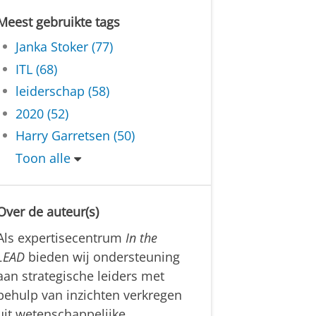
Meest gebruikte tags
Janka Stoker (77)
ITL (68)
leiderschap (58)
2020 (52)
Harry Garretsen (50)
Toon alle
Over de auteur(s)
Als expertisecentrum
In the
LEAD
bieden wij ondersteuning
aan strategische leiders met
behulp van inzichten verkregen
uit wetenschappelijke