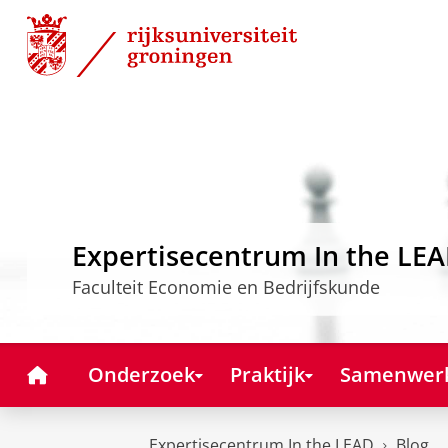
Skip
Skip
to
to
Content
Navigation
Expertisecentrum In the LE
Faculteit Economie en Bedrijfskunde
Home
Onderzoek
Praktijk
Samenwer
Expertisecentrum In the LEAD
Blog