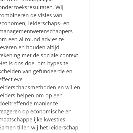
onderzoeksresultaten. Wij
combineren de visies van
economen, leiderschaps- en
managementwetenschappers
om een allround advies te
leveren en houden altijd
rekening met de sociale context.
Het is ons doel om hypes te
scheiden van gefundeerde en
effectieve
leiderschapsmethoden en willen
leiders helpen om op een
doeltreffende manier te
reageren op economische en
maatschappelijke kwesties.
Samen tillen wij het leiderschap