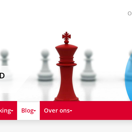
O
AD
king
Blog
Over ons