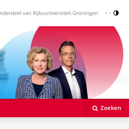
nderdeel van Rijksuniversiteit Groningen
Contr
Nederlands
English
Zoeken