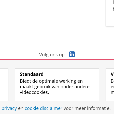
L
Volg ons op
i
n
k
Standaard
V
e
Biedt de optimale werking en
B
d
maakt gebruik van onder andere
e
I
videocookies.
m
n
-
p
Disclaimer & Copyright
Privacy
Cookies
Inlo
e
privacy
en
cookie disclaimer
voor meer informatie.
a