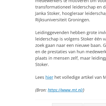
medewerkers te motiveren om voor 
transformationeel leiderschap en da
Janka Stoker, hoogleraar leidersch
Rijksuniversiteit Groningen.
Leidinggevenden hebben grote invl
leiderschap is volgens Stoker één 
zoek gaan naar een nieuwe baan. G
en de prestaties van hun medewerker
plaats in mensen zelf, maar leiding
Stoker.
Lees
hier
het volledige artikel va
(Bron:
https://www.mt.nl/
)