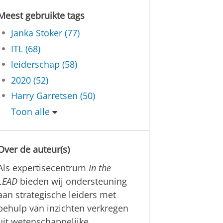
Meest gebruikte tags
Janka Stoker (77)
ITL (68)
leiderschap (58)
2020 (52)
Harry Garretsen (50)
Toon alle
Over de auteur(s)
Als expertisecentrum
In the
LEAD
bieden wij ondersteuning
aan strategische leiders met
behulp van inzichten verkregen
uit wetenschappelijke