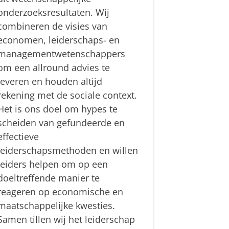
onderzoeksresultaten. Wij
combineren de visies van
economen, leiderschaps- en
managementwetenschappers
om een allround advies te
leveren en houden altijd
rekening met de sociale context.
Het is ons doel om hypes te
scheiden van gefundeerde en
effectieve
leiderschapsmethoden en willen
leiders helpen om op een
doeltreffende manier te
reageren op economische en
maatschappelijke kwesties.
Samen tillen wij het leiderschap