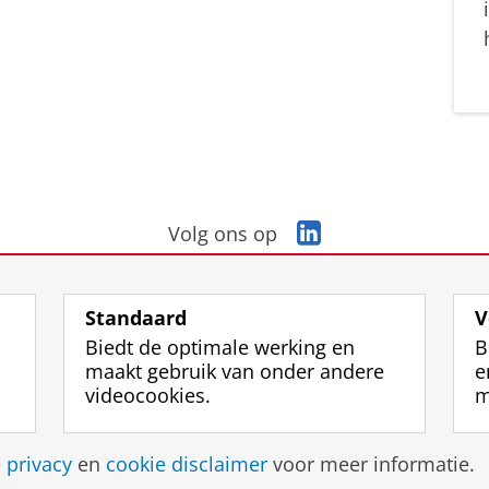
L
Volg ons op
i
n
k
Standaard
V
e
Biedt de optimale werking en
B
d
maakt gebruik van onder andere
e
I
videocookies.
m
n
-
p
Disclaimer & Copyright
Privacy
Cookies
Inlo
e
privacy
en
cookie disclaimer
voor meer informatie.
a