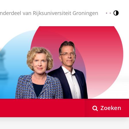
nderdeel van Rijksuniversiteit Groningen
Contr
Nederlands
English
Zoeken