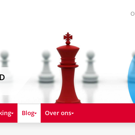
O
AD
king
Blog
Over ons