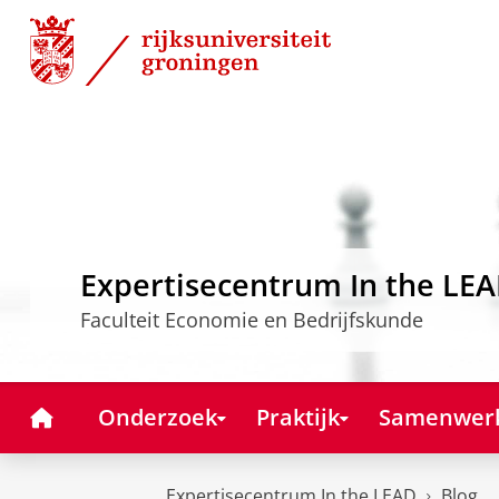
Skip
Skip
to
to
Content
Navigation
Expertisecentrum In the LE
Faculteit Economie en Bedrijfskunde
Home
Onderzoek
Praktijk
Samenwer
Expertisecentrum In the LEAD
Blog