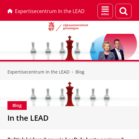
Menu
Zoek
Expertisecentrum In the LEAD
en
zoeken
Skip
Skip
to
to
Expertisecentrum In the LEAD
Blog
Content
Navigation
Blog
In the LEAD