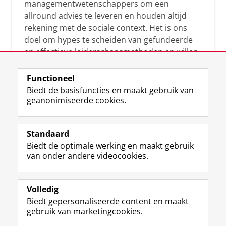
managementwetenschappers om een
allround advies te leveren en houden altijd
rekening met de sociale context. Het is ons
doel om hypes te scheiden van gefundeerde
en effectieve leiderschapsmethoden en willen
leiders helpen om op een doeltreffende
manier te reageren op economische en
Functioneel
maatschappelijke kwesties. Samen tillen wij
Biedt de basisfuncties en maakt gebruik van
geanonimiseerde cookies.
het leiderschap in uw organisatie naar een
hoger niveau.
Standaard
Biedt de optimale werking en maakt gebruik
van onder andere videocookies.
Volledig
L
Volg ons op
Biedt gepersonaliseerde content en maakt
i
gebruik van marketingcookies.
n
k