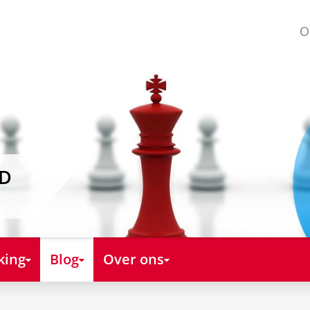
O
AD
king
Blog
Over ons