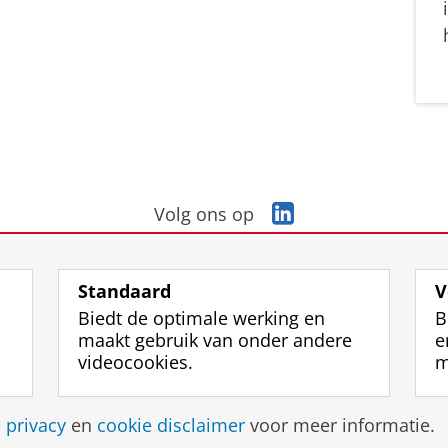
L
Volg ons op
i
n
k
Standaard
V
e
Biedt de optimale werking en
B
d
maakt gebruik van onder andere
e
I
videocookies.
m
n
-
p
Disclaimer & Copyright
Privacy
Cookies
Inlo
e
privacy
en
cookie disclaimer
voor meer informatie.
a