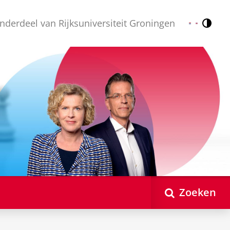
nderdeel van Rijksuniversiteit Groningen
Contr
Nederlands
English
Zoeken