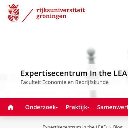
Skip
Skip
to
to
Content
Navigation
Expertisecentrum In the LE
Faculteit Economie en Bedrijfskunde
Home
Onderzoek
Praktijk
Samenwer
Expertisecentrum In the LEAD
Blog