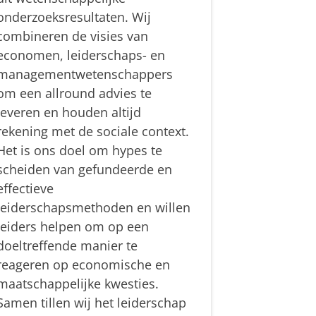
onderzoeksresultaten. Wij
combineren de visies van
economen, leiderschaps- en
managementwetenschappers
om een allround advies te
leveren en houden altijd
rekening met de sociale context.
Het is ons doel om hypes te
scheiden van gefundeerde en
effectieve
leiderschapsmethoden en willen
leiders helpen om op een
doeltreffende manier te
reageren op economische en
maatschappelijke kwesties.
Samen tillen wij het leiderschap