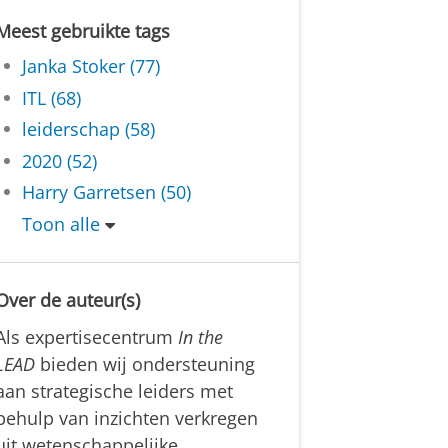
Meest gebruikte tags
Janka Stoker (77)
ITL (68)
leiderschap (58)
2020 (52)
Harry Garretsen (50)
Toon alle
Over de auteur(s)
Als expertisecentrum
In the
LEAD
bieden wij ondersteuning
aan strategische leiders met
behulp van inzichten verkregen
uit wetenschappelijke