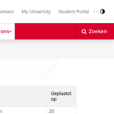
ontact
My University
Student Portal
Contr
Nederlands
English
 ons
Zoeken
Geplaatst
op
rs
20