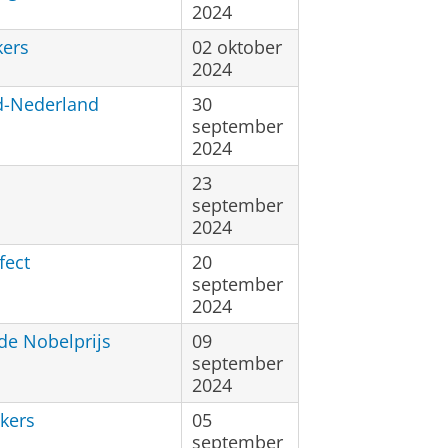
2024
kers
02 oktober
2024
d-Nederland
30
september
2024
23
september
2024
fect
20
september
2024
de Nobelprijs
09
september
2024
kers
05
september