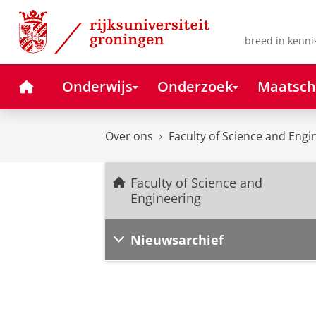
Skip
Skip
to
to
Content
Navigation
breed in kenni
Home
Onderwijs
Onderzoek
Maatsch
Over ons
Faculty of Science and Engi
Faculty of Science and
Engineering
Nieuwsarchief