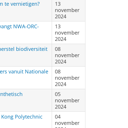
 te vernietigen?
13
november
2024
tvangt NWA-ORC-
13
november
2024
rstel biodiversiteit
08
november
2024
rs vanuit Nationale
08
november
2024
ynthetisch
05
november
2024
 Kong Polytechnic
04
november