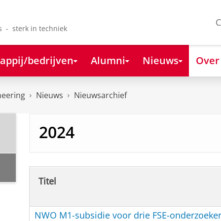
C
s - sterk in techniek
appij/bedrijven
Alumni
Nieuws
Over
neering
Nieuws
Nieuwsarchief
2024
Titel
NWO M1-subsidie voor drie FSE-onderzoeke