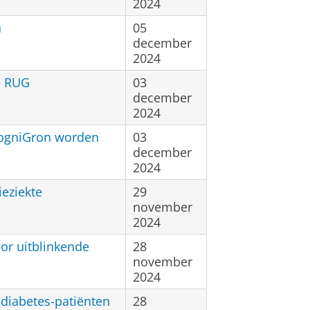
2024
n
05
december
2024
e RUG
03
december
2024
CogniGron worden
03
december
2024
ieziekte
29
november
2024
r uitblinkende
28
november
2024
diabetes-patiënten
28