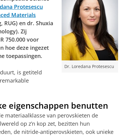
dana Protesescu
nced Materials
g, RUG) en dr. Shuxia
ology). Zij
R 750.000 voor
n hoe deze ingezet
e toepassingen.
Dr. Loredana Protesescu
duurt, is getiteld
e remarkable
ke eigenschappen benutten
de materiaalklasse van perovskieten de
wereld op z’n kop zet, bezitten hun
eden, de nitride-antiperovskieten, ook unieke