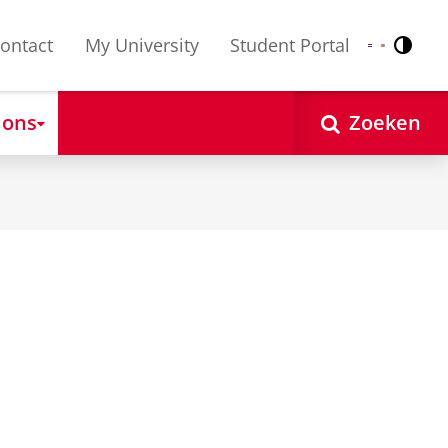
ontact
My University
Student Portal
Contr
Nederlands
English
 ons
Zoeken