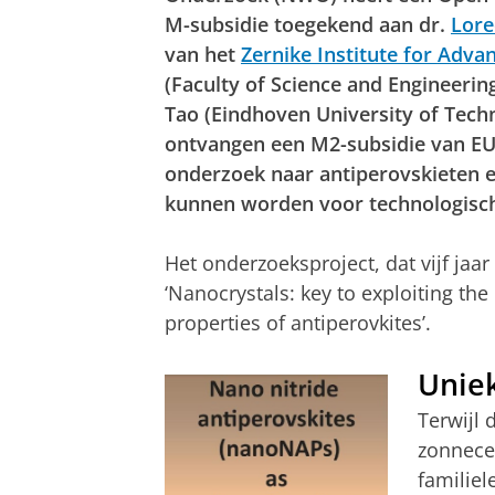
M-subsidie toegekend aan dr.
Lore
van het
Zernike Institute for Adva
(Faculty of Science and Engineerin
Tao (Eindhoven University of Techn
ontvangen een M2-subsidie van EU
onderzoek naar antiperovskieten e
kunnen worden voor technologisch
Het onderzoeksproject, dat vijf jaar 
‘Nanocrystals: key to exploiting th
properties of antiperovkites’.
Unie
Terwijl 
zonnecel
familiel