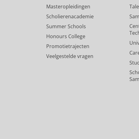
Masteropleidingen
Tal
Scholierenacademie
Sam
Cen
Summer Schools
Tec
Honours College
Uni
Promotietrajecten
Car
Veelgestelde vragen
Stu
Sch
Sam