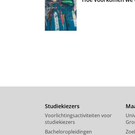
Studiekiezers
Maa
Voorlichtingsactiviteiten voor
Univ
studiekiezers
Gro
Bacheloropleidingen
Zoe