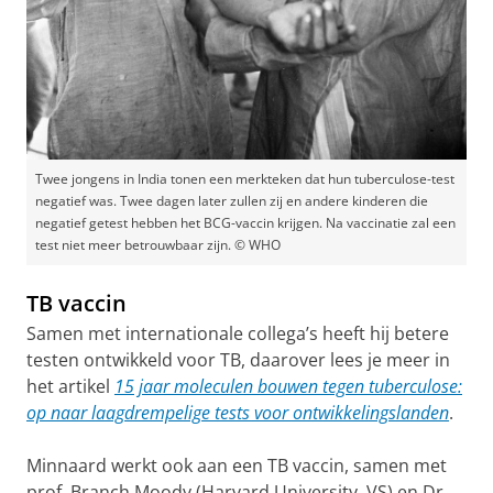
Twee jongens in India tonen een merkteken dat hun tuberculose-test
negatief was. Twee dagen later zullen zij en andere kinderen die
negatief getest hebben het BCG-vaccin krijgen. Na vaccinatie zal een
test niet meer betrouwbaar zijn. © WHO
TB vaccin
Samen met internationale collega’s heeft hij betere
testen ontwikkeld voor TB, daarover lees je meer in
het artikel
15 jaar moleculen bouwen tegen tuberculose:
op naar laagdrempelige tests voor ontwikkelingslanden
.
Minnaard werkt ook aan een TB vaccin, samen met
prof. Branch Moody (Harvard University, VS) en Dr.