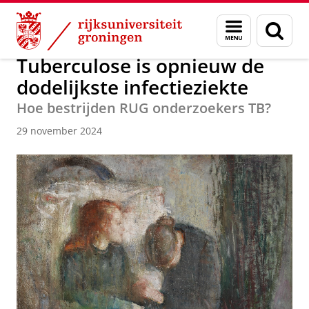
Skip
Skip
Over ons
Faculty of Science and Engineering
Nieuws
Menu
Zoek
to
to
en
Content
Navigation
zoeken
Tuberculose is opnieuw de
dodelijkste infectieziekte
Hoe bestrijden RUG onderzoekers TB?
29 november 2024