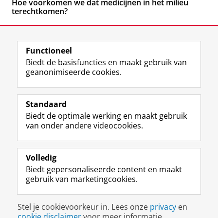
Hoe voorkomen we dat medicijnen in het milieu
terechtkomen?
Functioneel
Biedt de basisfuncties en maakt gebruik van
geanonimiseerde cookies.
F
L
R
I
Y
Volg de RUG
a
i
S
n
o
Standaard
c
n
S
s
u
Biedt de optimale werking en maakt gebruik
e
k
-
t
T
Studiekiezers
van onder andere videocookies.
b
e
f
a
u
Maatschappij/bedrijven
o
d
e
g
b
o
I
e
r
e
Alumni
k
n
d
a
-
Volledig
p
-
R
m
k
Biedt gepersonaliseerde content en maakt
Over ons
a
p
i
-
a
gebruik van marketingcookies.
g
a
j
a
n
i
g
k
c
a
Disclaimer & Copyright
Privacy
Cookies
n
i
s
c
a
Stel je cookievoorkeur in. Lees onze
privacy
en
Inloggen
a
n
u
o
l
cookie disclaimer
voor meer informatie.