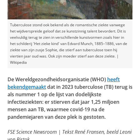
Tuberculose stond ook bekend als de romantische ziekte vanwege
het wijdverspreide geloof dat ze kunstzinnig talent bevordert. Dit is
veelvuldig terug te zien in verschillende kunstvormen zoals hier in
het schilderij 'Het zieke kind' van Edvard Munch, 1885–1886, van de
ziekte van zijn zusje Sophie, die stierf aan tuberculose toen hij
viertien jaar oud was. Ook zijn moeder stierf aan deze ziekte. |
Wikipedia
De Wereldgezondheidsorganisatie (WHO)
heeft
bekendgemaakt
dat in 2023 tuberculose (TB) terug is
als nummer 1 op de lijst van dodelijkste
infectieziekten: er stierven dat jaar 1,25 miljoen
mensen aan TB, waarmee covid-19 na de
pandemiejaren van deze plek is gestoten.
FSE Science Newsroom | Tekst René Fransen, beeld Leoni
von Ristok