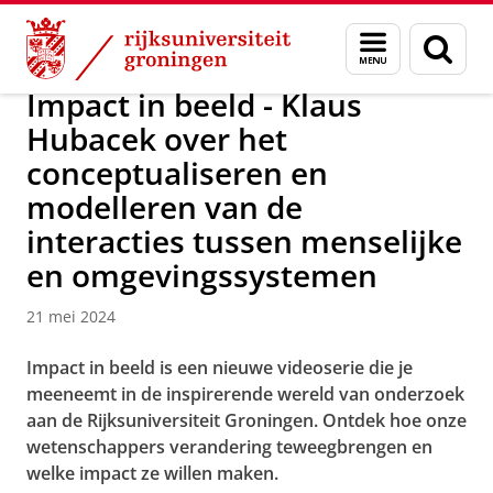
Skip
Skip
Over ons
Actueel
Nieuws
Menu
Zoek
to
to
en
Content
Navigation
zoeken
Impact in beeld - Klaus
Hubacek over het
conceptualiseren en
modelleren van de
interacties tussen menselijke
en omgevingssystemen
21 mei 2024
Impact in beeld is een nieuwe videoserie die je
meeneemt in de inspirerende wereld van onderzoek
aan de Rijksuniversiteit Groningen. Ontdek hoe onze
wetenschappers verandering teweegbrengen en
welke impact ze willen maken.