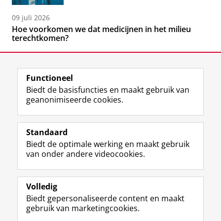
09 juli 2026
Hoe voorkomen we dat medicijnen in het milieu
terechtkomen?
Functioneel
Biedt de basisfuncties en maakt gebruik van
geanonimiseerde cookies.
F
L
R
I
Y
Volg de RUG
a
i
S
n
o
Standaard
c
n
S
s
u
Biedt de optimale werking en maakt gebruik
e
k
-
t
T
Studiekiezers
van onder andere videocookies.
b
e
f
a
u
Maatschappij/bedrijven
o
d
e
g
b
o
I
e
r
e
Alumni
k
n
d
a
-
Volledig
p
-
R
m
k
Biedt gepersonaliseerde content en maakt
Over ons
a
p
i
-
a
gebruik van marketingcookies.
g
a
j
a
n