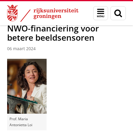
Skip
Skip
Over ons
Faculty of Science and Engineering
Nieuws
Menu
Zoek
to
to
en
Content
Navigation
zoeken
NWO-financiering voor
betere beeldsensoren
06 maart 2024
Prof. Maria
Antonietta Loi