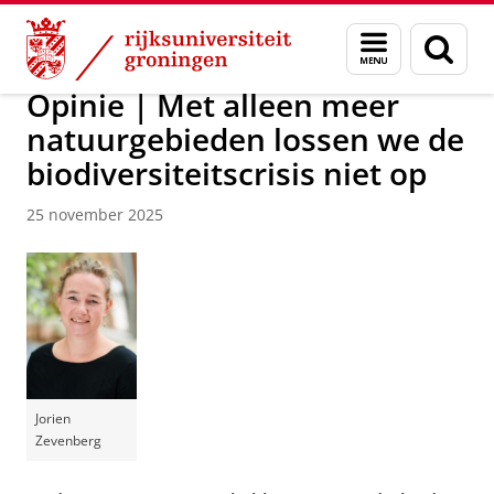
Skip
Skip
Over ons
Actueel
Nieuws
Menu
Zoek
to
to
en
Content
Navigation
zoeken
Opinie | Met alleen meer
natuurgebieden lossen we de
biodiversiteitscrisis niet op
25 november 2025
Jorien
Zevenberg