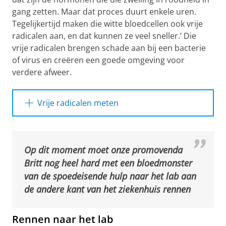
gang zetten. Maar dat proces duurt enkele uren.
Tegelijkertijd maken die witte bloedcellen ook vrije
radicalen aan, en dat kunnen ze veel sneller.’ Die
vrije radicalen brengen schade aan bij een bacterie
of virus en creëren een goede omgeving voor
verdere afweer.
Vrije radicalen meten
Doorgaans worden vrije radicalen gemeten
door ze te laten reageren met een andere stof
die daardoor verkleurt of oplicht. Romana
Op dit moment moet onze promovenda
Schirhagl, hoogleraar op de afdeling
Britt nog heel hard met een bloedmonster
Biomaterials and Biotechnology van het UMCG
van de spoedeisende hulp naar het lab aan
ontwikkelde een techniek waarbij vrije
de andere kant van het ziekenhuis rennen
radicalen in beeld gebracht kunnen worden
zonder dat er een chemische reactie
Rennen naar het lab
plaatsvindt. Een minuscuul diamantje