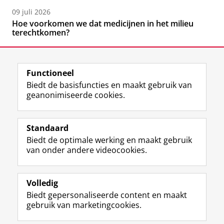
09 juli 2026
Hoe voorkomen we dat medicijnen in het milieu
terechtkomen?
Functioneel
Biedt de basisfuncties en maakt gebruik van
geanonimiseerde cookies.
F
L
R
I
Y
Volg de RUG
a
i
S
n
o
Standaard
c
n
S
s
u
Biedt de optimale werking en maakt gebruik
e
k
-
t
T
Studiekiezers
van onder andere videocookies.
b
e
f
a
u
Maatschappij/bedrijven
o
d
e
g
b
o
I
e
r
e
Alumni
k
n
d
a
-
Volledig
p
-
R
m
k
Biedt gepersonaliseerde content en maakt
Over ons
a
p
i
-
a
gebruik van marketingcookies.
g
a
j
a
n
i
g
k
c
a