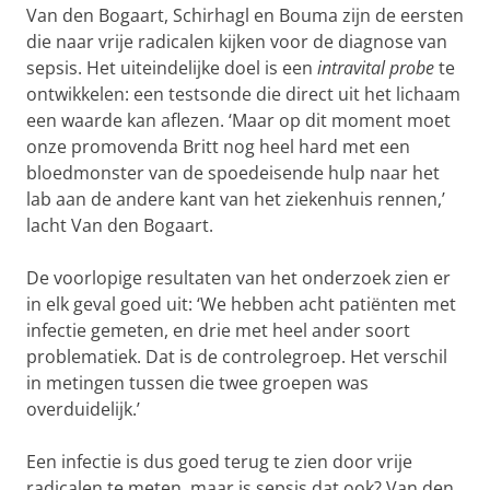
verandert van fluoriserende eigenschappen
Van den Bogaart, Schirhagl en Bouma zijn de eersten
wanneer er vrije radicalen in de buurt zijn. Met
die naar vrije radicalen kijken voor de diagnose van
start-up bedrijf
QTSense
werkt ze er nu aan
sepsis. Het uiteindelijke doel is een
intravital probe
te
om deze techniek breed beschikbaar te
ontwikkelen: een testsonde die direct uit het lichaam
maken.
een waarde kan aflezen. ‘Maar op dit moment moet
onze promovenda Britt nog heel hard met een
Promovenda Britt Koenen werkte in het lab
bloedmonster van de spoedeisende hulp naar het
van Van den Bogaart eerst aan het toepassen
lab aan de andere kant van het ziekenhuis rennen,’
van deze techniek op metingen in het bloed.
lacht Van den Bogaart.
Van den Bogaart: ‘We moesten eerst de rode
bloedcellen eruit halen, vaststellen welke witte
De voorlopige resultaten van het onderzoek zien er
bloedcellen we het beste konden bestuderen,
in elk geval goed uit: ‘We hebben acht patiënten met
dat soort dingen. Maar inmiddels zijn we zover
infectie gemeten, en drie met heel ander soort
dat we ermee de kliniek in kunnen.’
problematiek. Dat is de controlegroep. Het verschil
in metingen tussen die twee groepen was
overduidelijk.’
Een infectie is dus goed terug te zien door vrije
radicalen te meten, maar is sepsis dat ook? Van den