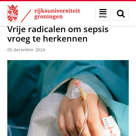
Skip
Skip
Over ons
Faculty of Science and Engineering
Nieuws
Menu
Zoek
to
to
en
Content
Navigation
zoeken
Vrije radicalen om sepsis
vroeg te herkennen
05 december 2024