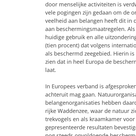
door menselijke activiteiten is ver
vele pogingen zijn gedaan om de 
veelheid aan belangen heeft dit in 
aan beschermingsmaatregelen. Als j
huidige gebruik en alle uitzonderin
(tien procent) dat volgens interna
als beschermd zeegebied. Hierin is
zien dat in heel Europa de bescher
laat.
In Europees verband is afgesproken
achteruit mag gaan. Natuurorganis
belangenorganisaties hebben daar
rijke Waddenzee, waar de natuur zi
trekvogels en als kraamkamer voor 
gepresenteerde resultaten bevesti
nog steeds onvoldoende bescherm