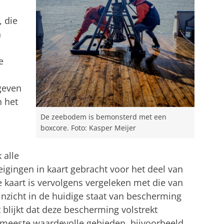
 die
n
e
geven
n het
De zeebodem is bemonsterd met een
boxcore. Foto: Kasper Meijer
 alle
gingen in kaart gebracht voor het deel van
 kaart is vervolgens vergeleken met die van
inzicht in de huidige staat van bescherming
blijkt dat deze bescherming volstrekt
 meeste waardevolle gebieden, bijvoorbeeld