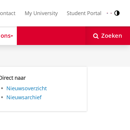
ontact
My University
Student Portal
Contr
Nederlands
English
 ons
Zoeken
Direct naar
Nieuwsoverzicht
Nieuwsarchief