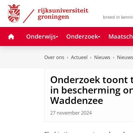
Skip
Skip
to
to
Content
Navigation
breed in kenni
Home
Onderwijs
Onderzoek
Maatsch
Over ons
Actueel
Nieuws
Nieuws
Onderzoek toont 
in bescherming o
Waddenzee
27 november 2024