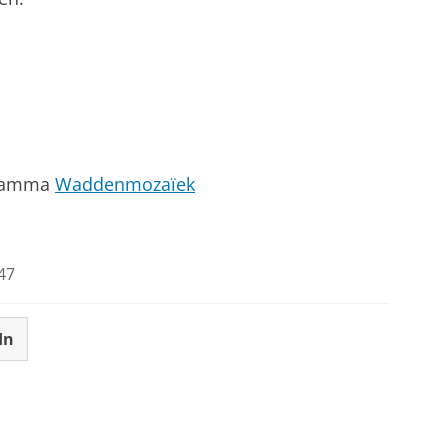
gramma
Waddenmozaïek
47
In