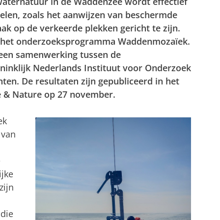
waternatuur in de Waddenzee wordt effectief
len, zoals het aanwijzen van beschermde
ak op de verkeerde plekken gericht te zijn.
 uit het onderzoeksprogramma Waddenmozaïek.
 een samenwerking tussen de
oninklijk Nederlands Instituut voor Onderzoek
n. De resultaten zijn gepubliceerd in het
le & Nature op 27 november.
ek
 van
e
ijke
zijn
 die