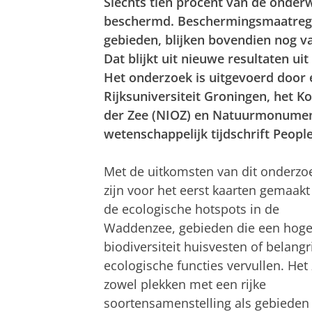
Slechts tien procent van de onder
beschermd. Beschermingsmaatrege
gebieden, blijken bovendien nog va
Dat blijkt uit nieuwe resultaten
Het onderzoek is uitgevoerd door
Rijksuniversiteit Groningen, het K
der Zee (NIOZ) en Natuurmonumente
wetenschappelijk tijdschrift Peop
Met de uitkomsten van dit onderzo
zijn voor het eerst kaarten gemaakt
de ecologische hotspots in de
Waddenzee, gebieden die een hog
biodiversiteit huisvesten of belangr
ecologische functies vervullen. Het 
zowel plekken met een rijke
soortensamenstelling als gebieden