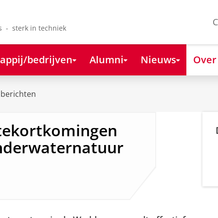
C
s - sterk in techniek
appij/bedrijven
Alumni
Nieuws
Over
berichten
tekortkomingen
nderwaternatuur