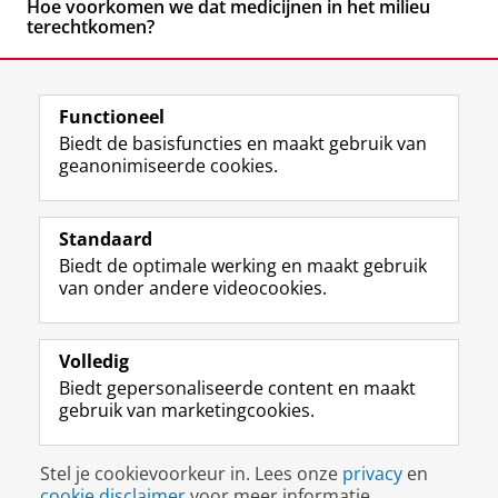
Hoe voorkomen we dat medicijnen in het milieu
terechtkomen?
Functioneel
Biedt de basisfuncties en maakt gebruik van
geanonimiseerde cookies.
F
L
R
I
Y
Volg de RUG
a
i
S
n
o
Standaard
c
n
S
s
u
Biedt de optimale werking en maakt gebruik
e
k
-
t
T
Studiekiezers
van onder andere videocookies.
b
e
f
a
u
Maatschappij/bedrijven
o
d
e
g
b
o
I
e
r
e
Alumni
k
n
d
a
-
Volledig
p
-
R
m
k
Biedt gepersonaliseerde content en maakt
Over ons
a
p
i
-
a
gebruik van marketingcookies.
g
a
j
a
n
i
g
k
c
a
Disclaimer & Copyright
Privacy
Cookies
n
i
s
c
a
Stel je cookievoorkeur in. Lees onze
privacy
en
Inloggen
a
n
u
o
l
cookie disclaimer
voor meer informatie.