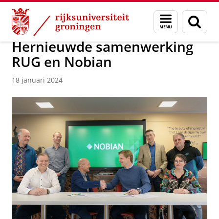
Skip
Skip
Over ons
Faculty of Science and Engineering
Nieuws
Menu
Zoek
to
to
en
Content
Navigation
zoeken
Hernieuwde samenwerking
RUG en Nobian
18 januari 2024