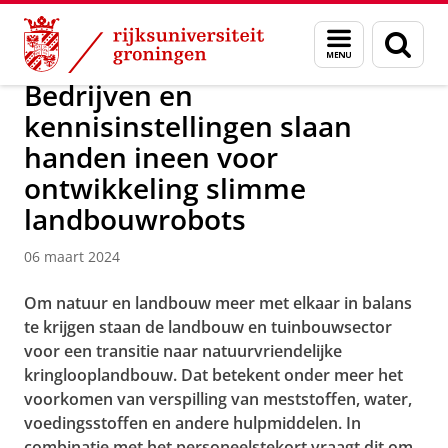
Skip
Skip
Over ons
Actueel
Nieuws
Nieuwsberichten
Menu
Zoek
to
to
en
Content
Navigation
zoeken
Bedrijven en
kennisinstellingen slaan
handen ineen voor
ontwikkeling slimme
landbouwrobots
06 maart 2024
Om natuur en landbouw meer met elkaar in balans
te krijgen staan de landbouw en tuinbouwsector
voor een transitie naar natuurvriendelijke
kringlooplandbouw. Dat betekent onder meer het
voorkomen van verspilling van meststoffen, water,
voedingsstoffen en andere hulpmiddelen. In
combinatie met het personeelstekort vraagt dit om