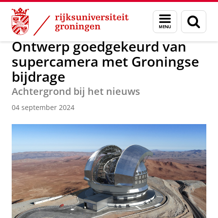
Skip
Skip
Over ons
Faculty of Science and Engineering
Nieuws
Menu
Zoek
to
to
en
Content
Navigation
zoeken
Ontwerp goedgekeurd van
supercamera met Groningse
bijdrage
Achtergrond bij het nieuws
04 september 2024