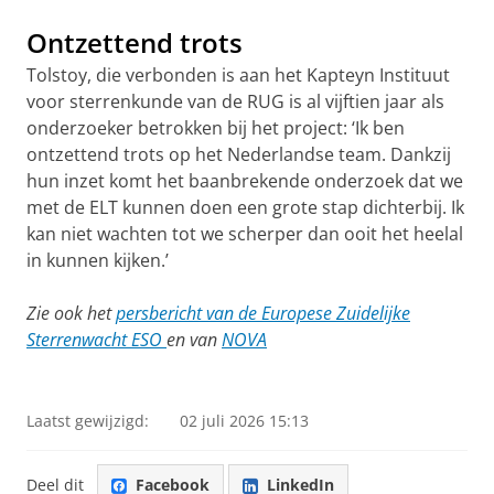
Ontzettend trots
Tolstoy, die verbonden is aan het Kapteyn Instituut
voor sterrenkunde van de RUG is al vijftien jaar als
onderzoeker betrokken bij het project: ‘Ik ben
ontzettend trots op het Nederlandse team. Dankzij
hun inzet komt het baanbrekende onderzoek dat we
met de ELT kunnen doen een grote stap dichterbij. Ik
kan niet wachten tot we scherper dan ooit het heelal
in kunnen kijken.’
Zie ook het
persbericht van de Europese Zuidelijke
Sterrenwacht ESO
en van
NOVA
Video over het MICADO instrument | ESO
Pas uw cookie instellingen aan
om deze
video te zien
Laatst gewijzigd:
02 juli 2026 15:13
Deel dit
Facebook
LinkedIn