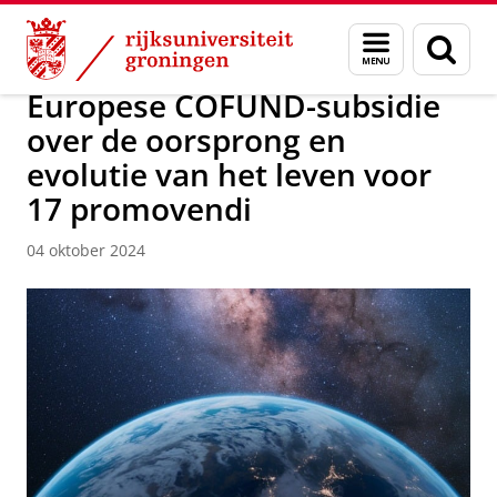
Skip
Skip
Over ons
Faculty of Science and Engineering
Nieuws
Menu
Zoek
to
to
en
Content
Navigation
zoeken
Europese COFUND-subsidie
over de oorsprong en
evolutie van het leven voor
17 promovendi
04 oktober 2024