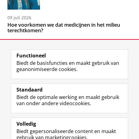
09 juli 2026
Hoe voorkomen we dat medicijnen in het milieu
terechtkomen?
Functioneel
Biedt de basisfuncties en maakt gebruik van
geanonimiseerde cookies.
F
L
R
I
Y
Volg de RUG
a
i
S
n
o
Standaard
c
n
S
s
u
Biedt de optimale werking en maakt gebruik
e
k
-
t
T
Studiekiezers
van onder andere videocookies.
b
e
f
a
u
Maatschappij/bedrijven
o
d
e
g
b
o
I
e
r
e
Alumni
k
n
d
a
-
Volledig
p
-
R
m
k
Biedt gepersonaliseerde content en maakt
Over ons
a
p
i
-
a
gebruik van marketingcookies.